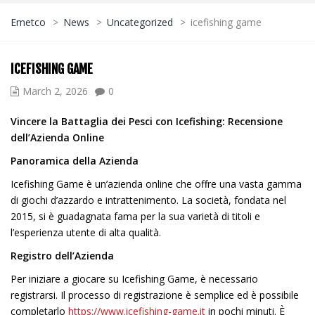
Emetco
>
News
>
Uncategorized
>
icefishing game
ICEFISHING GAME
March 2, 2026
0
Vincere la Battaglia dei Pesci con Icefishing: Recensione
dell’Azienda Online
Panoramica della Azienda
Icefishing Game è un’azienda online che offre una vasta gamma
di giochi d’azzardo e intrattenimento. La società, fondata nel
2015, si è guadagnata fama per la sua varietà di titoli e
l’esperienza utente di alta qualità.
Registro dell’Azienda
Per iniziare a giocare su Icefishing Game, è necessario
registrarsi. Il processo di registrazione è semplice ed è possibile
completarlo
https://www.icefishing-game.it
in pochi minuti. È