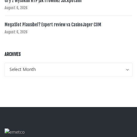
Gry z Wysokim RTP jak i również Jackpotami
August 6, 2026
MegaSlot Plausibel? Expert review va CasinoJager COM
August 6, 2026
ARCHIVES
Archives
Archives
Select Month