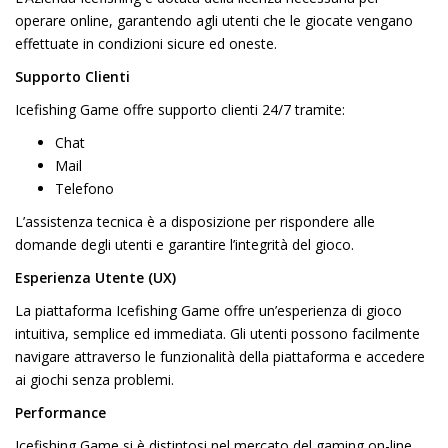
operare online, garantendo agli utenti che le giocate vengano
effettuate in condizioni sicure ed oneste.
Supporto Clienti
Icefishing Game offre supporto clienti 24/7 tramite:
Chat
Mail
Telefono
L’assistenza tecnica è a disposizione per rispondere alle
domande degli utenti e garantire l’integrità del gioco.
Esperienza Utente (UX)
La piattaforma Icefishing Game offre un’esperienza di gioco
intuitiva, semplice ed immediata. Gli utenti possono facilmente
navigare attraverso le funzionalità della piattaforma e accedere
ai giochi senza problemi.
Performance
Icefishing Game si è distintosi nel mercato del gaming on-line