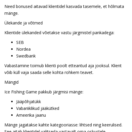
Need bonused aitavad klientidel kasvada tasemele, et hõlmata
mänge.
Ülekande ja võtmed
Klientide ülekanded võetakse vastu järgmistel pankadega:
SEB
Nordea
Swedbank
Vabastamine toimub klienti poolt etteantud aja jooksul. Klient
võib küll vaja saada selle kohta rohkem teavet.
Mängid
Ice Fishing Game pakkub järgmisi mänge:
Jääpõhjatükk
Vabariiklikud jääkütked
Ameerika jaanu
Mänge jagatakse kahte kategooriasse: lihtsed ning keerulised.
See aitab klientidel valitseda vastavalt oma oskustele.