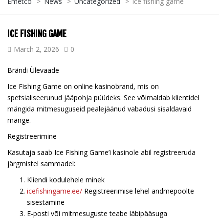
Emetco
>
News
>
Uncategorized
>
ice fishing game
ICE FISHING GAME
March 2, 2026
0
Brändi Ülevaade
Ice Fishing Game on online kasinobrand, mis on
spetsialiseerunud jääpohja püüdeks. See võimaldab klientidel
mängida mitmesuguseid pealejäänud vabadusi sisaldavaid
mänge.
Registreerimine
Kasutaja saab Ice Fishing Game’i kasinole abil registreeruda
järgmistel sammadel:
Kliendi kodulehele minek
icefishingame.ee/
Registreerimise lehel andmepoolte
sisestamine
E-posti või mitmesuguste teabe läbipääsuga