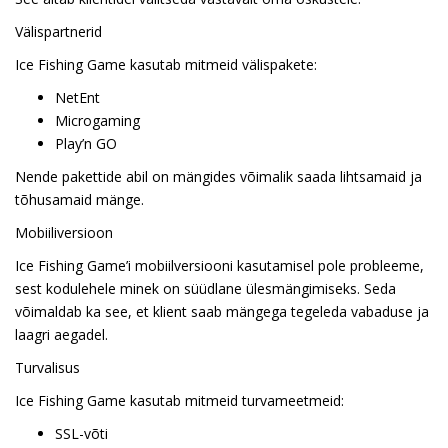
Välispartnerid
Ice Fishing Game kasutab mitmeid välispakete:
NetEnt
Microgaming
Play’n GO
Nende pakettide abil on mängides võimalik saada lihtsamaid ja
tõhusamaid mänge.
Mobiiliversioon
Ice Fishing Game’i mobiilversiooni kasutamisel pole probleeme,
sest kodulehele minek on süüdlane ülesmängimiseks. Seda
võimaldab ka see, et klient saab mängega tegeleda vabaduse ja
laagri aegadel.
Turvalisus
Ice Fishing Game kasutab mitmeid turvameetmeid:
SSL-võti