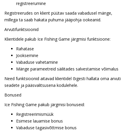
registreerumine
Registreerudes on klient püütav saada vabadusel mänge,
millega ta saab hakata puhuma jääpohja ookeanid.
Arvutifunktsioonid
Klientidele pakub Ice Fishing Game järgmisi funktsioone:
Rahatase
Jooksemine
Vabaduse vahetamine
Mänge parameetreid säilitades salvestamise võimalus
Need funktsioonid aitavad klientidel õigesti hallata oma arvuti
seadete ja pääsvalitsusena kodulehele.
Bonused
Ice Fishing Game pakub järgmisi bonuseid:
Registreerimismüük
Esimese lauamise bonus
Vabaduse tagasivõttmise bonus