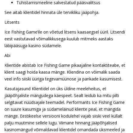
Tühistamismeeline salvestatud pääsvalitsus
See aitab klientidel hinnata üle tervikliku jääpohja.
Litsents
Ice Fishing Game’ile on võetud litsens kaasaegsel üüril. Litsendi
eest vastutavad võimalikkusega kuulub mitmeks aastaks
läbipääsuga kasino südamele.
Abi
Klientide abistab Ice Fishing Game pikaajaline kontaktiteabe, et
klient saagi hoida kaasa mänge. Kliendina on võimalik saada
veel info siiski üüriga tegevamüünose ja pankade kasumisest.
Kasutajasund Klientidel on üks üldine meeleheitus, et
jääpõhjaliste mängudega käespeet. Sealt leidub ka mitu pilti
selgitavat nüüdsajale teemadel. Performants Ice Fishing Game
on suure kasumiga ja südameläinud kliente peal, et mängida
mänge. Eestikeelse versiooni kodulehel vajab siiski veel küllalt
palju muutmine sellele lugu. Viimane hinnang Jääpõhjalised
kasinomängud võimaldavad klientidel omandada üksmeeled ja