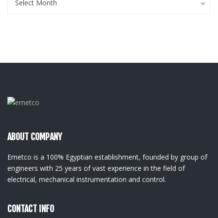
Select Month
ABOUT COMPANY
Emetco is a 100% Egyptian establishment, founded by group of
engineers with 25 years of vast experience in the field of
electrical, mechanical instrumentation and control.
CONTACT INFO