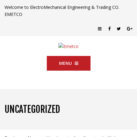
Welcome to ElectroMechanical Engineering & Trading CO.
EMETCO
MENU
UNCATEGORIZED