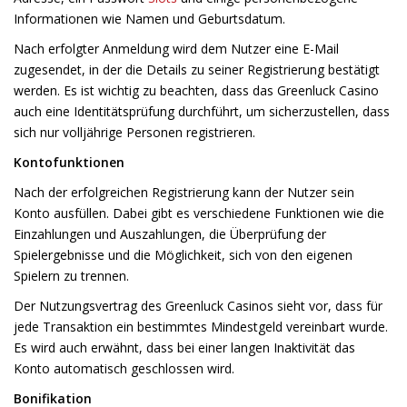
Informationen wie Namen und Geburtsdatum.
Nach erfolgter Anmeldung wird dem Nutzer eine E-Mail
zugesendet, in der die Details zu seiner Registrierung bestätigt
werden. Es ist wichtig zu beachten, dass das Greenluck Casino
auch eine Identitätsprüfung durchführt, um sicherzustellen, dass
sich nur volljährige Personen registrieren.
Kontofunktionen
Nach der erfolgreichen Registrierung kann der Nutzer sein
Konto ausfüllen. Dabei gibt es verschiedene Funktionen wie die
Einzahlungen und Auszahlungen, die Überprüfung der
Spielergebnisse und die Möglichkeit, sich von den eigenen
Spielern zu trennen.
Der Nutzungsvertrag des Greenluck Casinos sieht vor, dass für
jede Transaktion ein bestimmtes Mindestgeld vereinbart wurde.
Es wird auch erwähnt, dass bei einer langen Inaktivität das
Konto automatisch geschlossen wird.
Bonifikation