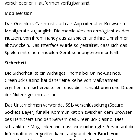
verschiedenen Plattformen verfügbar sind.
Mobilversion
Das Greenluck Casino ist auch als App oder über Browser für
Mobilgeräte zugänglich. Die mobile Version ermöglicht es den
Nutzern, von ihrem Handy aus zu spielen und ihre Einnahmen
abzuwickeln. Das Interface wurde so gestaltet, dass sich das
Spielen mit einem mobilen Gerät sehr angenehm anfühlt.
Sicherheit
Die Sicherheit ist ein wichtiges Thema bei Online-Casinos.
Greenluck Casino hat daher eine Reihe von Maßnahmen
ergriffen, um sicherzustellen, dass die Transaktionen und Daten
der Nutzer geschützt sind.
Das Unternehmen verwendet SSL-Verschlüsselung (Secure
Sockets Layer) für alle Kommunikation zwischen dem Browser
des Benutzers und den Servern des Greenluck Casino. Dies
schränkt die Möglichkeit ein, dass eine unbefugte Person auf die
Informationen zugreifen kann, aufgrund einer Bruch von