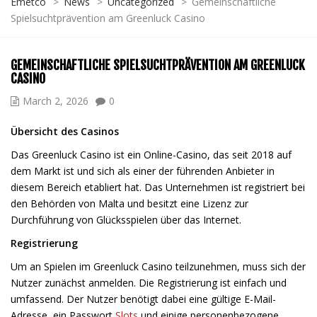
Emetco
>
News
>
Uncategorized
>
Gemeinschaftliche
Spielsuchtprävention am Greenluck Casino
GEMEINSCHAFTLICHE SPIELSUCHTPRÄVENTION AM GREENLUCK
CASINO
March 2, 2026
0
Übersicht des Casinos
Das Greenluck Casino ist ein Online-Casino, das seit 2018 auf
dem Markt ist und sich als einer der führenden Anbieter in
diesem Bereich etabliert hat. Das Unternehmen ist registriert bei
den Behörden von Malta und besitzt eine Lizenz zur
Durchführung von Glücksspielen über das Internet.
Registrierung
Um an Spielen im Greenluck Casino teilzunehmen, muss sich der
Nutzer zunächst anmelden. Die Registrierung ist einfach und
umfassend. Der Nutzer benötigt dabei eine gültige E-Mail-
Adresse, ein Passwort
Slots
und einige personenbezogene