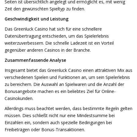
Seiten ist übersichtlich angelegt und ermöglicht es, mit wenig
Zeit den gewünschten Spieltyp zu finden.
Geschwindigkeit und Leistung
Das Greenluck Casino hat sich für eine schnellere
Datenübertragung entschieden, um das Spielerlebnis
weiterzuverbessern. Die schnelle Ladezeit ist ein Vorteil
gegenüber anderen Casinos in der Branche.
Zusammenfassende Analyse
Insgesamt bietet das Greenluck Casino einen attraktiven Mix aus
verschiedenen Spielen und Funktionen an, um sein Spielerlebnis
zu bereichern. Die Auswahl an Spielwaren und die Anzahl der
Bonusangebote machen es ein beliebtes Ziel für Online-
Casinokunden.
Allerdings muss beachtet werden, dass bestimmte Regeln gelten
müssen. Dies schließt nicht nur eine Mindestsumme bei
Einzahlen ein, sondern auch spezielle Bedingungen bei
Freibeträgen oder Bonus-Transaktionen.