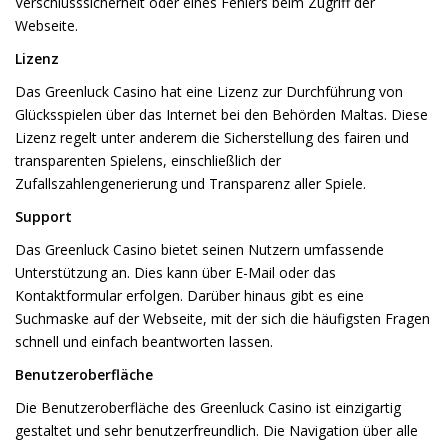
Verschlusssicherheit oder eines Fehlers beim Zugriff der
Webseite.
Lizenz
Das Greenluck Casino hat eine Lizenz zur Durchführung von
Glücksspielen über das Internet bei den Behörden Maltas. Diese
Lizenz regelt unter anderem die Sicherstellung des fairen und
transparenten Spielens, einschließlich der
Zufallszahlengenerierung und Transparenz aller Spiele.
Support
Das Greenluck Casino bietet seinen Nutzern umfassende
Unterstützung an. Dies kann über E-Mail oder das
Kontaktformular erfolgen. Darüber hinaus gibt es eine
Suchmaske auf der Webseite, mit der sich die häufigsten Fragen
schnell und einfach beantworten lassen.
Benutzeroberfläche
Die Benutzeroberfläche des Greenluck Casino ist einzigartig
gestaltet und sehr benutzerfreundlich. Die Navigation über alle