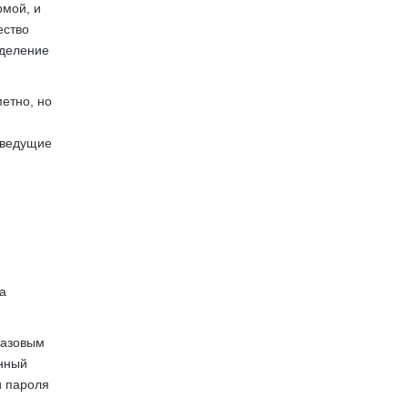
рмой, и
ество
еделение
етно, но
 ведущие
а
базовым
анный
и пароля