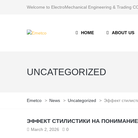
Welcome to ElectroMechanical Engineering & Trading
HOME
ABOUT US
UNCATEGORIZED
Emetco
>
News
>
Uncategorized
>
Эффект стилист
ЭФФЕКТ СТИЛИСТИКИ НА ПОНИМАНИ
March 2, 2026
0