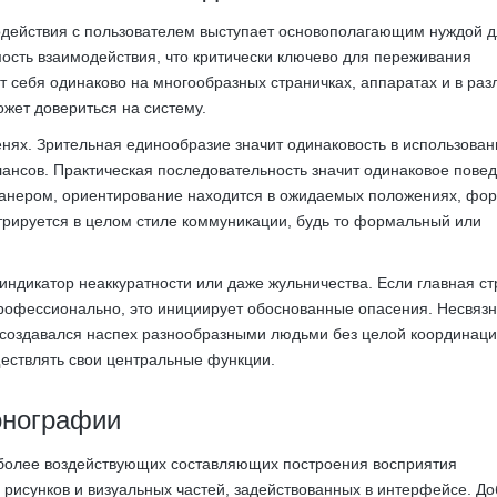
модействия с пользователем выступает основополагающим нуждой 
ость взаимодействия, что критически ключево для переживания
т себя одинаково на многообразных страничках, аппаратах и в ра
ожет довериться на систему.
нях. Зрительная единообразие значит одинаковость в использован
лансов. Практическая последовательность значит одинаковое пове
манером, ориентирование находится в ожидаемых положениях, фо
рируется в целом стиле коммуникации, будь то формальный или
ндикатор неаккуратности или даже жульничества. Если главная с
профессионально, это инициирует обоснованные опасения. Несвяз
создавался наспех разнообразными людьми без целой координаци
ествлять свои центральные функции.
онографии
более воздействующих составляющих построения восприятия
, рисунков и визуальных частей, задействованных в интерфейсе. Д