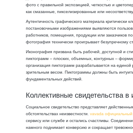
фото с правильной экспозицией, четкостью и цветопе
как смазанные, пикселизированные или несоответст
Аутентичность графического материала критически 
постановочными изображениями выявляются пользова
работников, помещения, продукции или заказчиков п
фотография технически проигрывает безупречному ст
Иконография призвана быть рабочей, доступной и ст
пиктограмм – плоских, объемных, контурных – форм
организация пиктограмм разрабатывается на единой р
зрительным весом. Пиктограммы должны быть интуит
фундаментальных действий.
Коллективные свидетельства в
Социальное свидетельство представляет действенны
обстоятельствах неизвестности.
vavada официальный
сервису или службе и остались счастливы. Соединен
намного поднимает конверсию и сокращает тревожнос