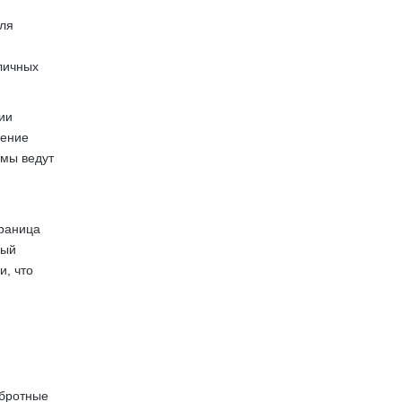
для
зличных
ии
дение
рмы ведут
траница
ный
и, что
обротные