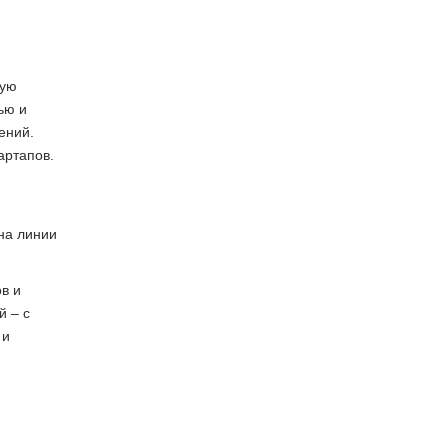
мую
ью и
ений.
артапов.
ина линии
в и
й – с
 и