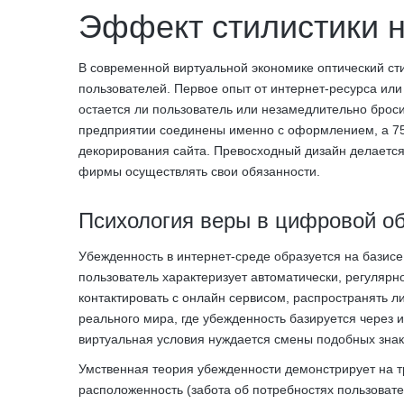
Эффект стилистики н
В современной виртуальной экономике оптический ст
пользователей. Первое опыт от интернет-ресурса или
остается ли пользователь или незамедлительно брос
предприятии соединены именно с оформлением, а 75
декорирования сайта. Превосходный дизайн делаетс
фирмы осуществлять свои обязанности.
Психология веры в цифровой о
Убежденность в интернет-среде образуется на базисе
пользователь характеризует автоматически, регулярн
контактировать с онлайн сервисом, распространять 
реального мира, где убежденность базируется через
виртуальная условия нуждается смены подобных зна
Умственная теория убежденности демонстрирует на т
расположенность (забота об потребностях пользовате