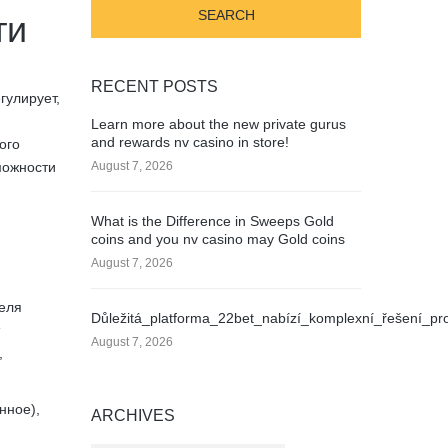
ти
RECENT POSTS
гулирует,
Learn more about the new private gurus
and rewards nv casino in store!
ого
можности
August 7, 2026
What is the Difference in Sweeps Gold
coins and you nv casino may Gold coins
August 7, 2026
теля
Důležitá_platforma_22bet_nabízí_komplexní_řešení_p
August 7, 2026
,
нное),
ARCHIVES