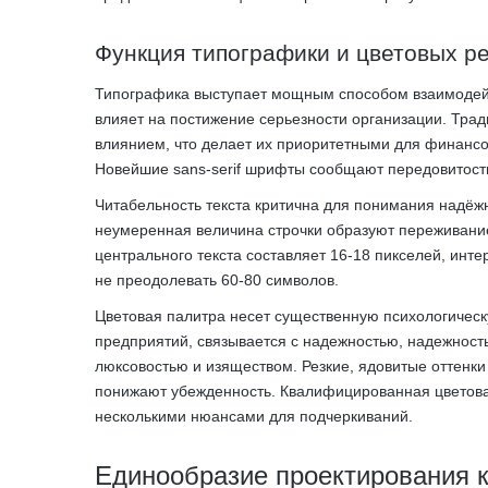
Функция типографики и цветовых р
Типографика выступает мощным способом взаимодей
влияет на постижение серьезности организации. Тра
влиянием, что делает их приоритетными для финансо
Новейшие sans-serif шрифты сообщают передовитость, 
Читабельность текста критична для понимания надёж
неумеренная величина строчки образуют переживани
центрального текста составляет 16-18 пикселей, инт
не преодолевать 60-80 символов.
Цветовая палитра несет существенную психологическу
предприятий, связывается с надежностью, надежность
люксовостью и изяществом. Резкие, ядовитые оттенк
понижают убежденность. Квалифицированная цветова
несколькими нюансами для подчеркиваний.
Единообразие проектирования 