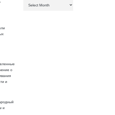
Archives
о
ели
ых
деленные
чение о
ивания
ти и
Народный
м и