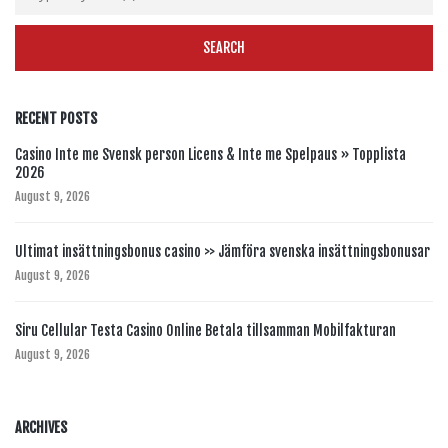
RECENT POSTS
Casino Inte me Svensk person Licens & Inte me Spelpaus » Topplista
2026
August 9, 2026
Ultimat insättningsbonus casino >> Jämföra svenska insättningsbonusar
August 9, 2026
Siru Cellular Testa Casino Online Betala tillsamman Mobilfakturan
August 9, 2026
ARCHIVES