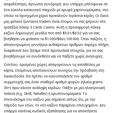
ασφαλέστερη, άγνωστη συνδρομή. Δεν υπάρχει μπλόφινγκ σε
ένα εύκολα κατανοητό παιχνίδι με κρυφά χαρτονομίσματα, στο
οποίο τα προηγμένα χέρια προκαλούν τεράστια κέρδη. Οι δικοί
μας φιλικοί ζωντανοί traders είναι έτοιμοι να σας φέρουν στα
τραπέζια πόκερ 3 Cards Casino. Αυτή η προσαρμογή πόκερ
καζίνο δημιουργεί μεγάλα ποτ από $0.01/$0.02 για να σας
βοηθήσει να φτάσετε τα $1.000/$dos,100.000. Όταν παίζετε, η
αποκεντρωμένη γεννήτρια αυθαίρετων αριθμών παρέχει πλήρη
διαφάνεια! Δεν ζητάμε ποτέ προσωπικά στοιχεία, για να σας
βοηθήσουμε να συνδεθείτε και να παίξετε χωρίς ανησυχίες.
Ωστόσο, ορισμένες χώρες απαγορεύουν τις καταθέσεις με
κάρτα, επομένως αποδεικνύουν συνεχώς την πρόσβαση στη
δικαιοδοσία. Θα πρέπει να κοινοποιήσετε τον αριθμό
συμμετοχής σας έναν σταθερό αριθμό φορών (ηλικία.grams.
30×) πριν κάνετε ανάληψη κερδών. Παίξτε με μια ηλεκτρονική
τσάντα (π.χ. Skrill, Neteller) ή κρυπτονομίσματα. Το
πλεονέκτημα του καζίνο μας σημαίνει απλώς ότι, με την
πάροδο των ετών, το νέο καζίνο παραμένει επιτυχημένο. Δεν
υπάρχει κανένας κωδικός εξαπάτησης για να αποκτήσετε