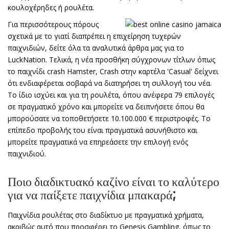
κουλοχέρηδες ή ρουλέτα.
Για περισσότερους πόρους
σχετικά με το γιατί διαπρέπει η επιχείρηση τυχερών
παιχνιδιών, δείτε όλα τα αναλυτικά άρθρα μας για το
LuckNation. Τελικά, η νέα προσθήκη σύγχρονων τίτλων όπως
το παιχνίδι crash Hamster, Crash στην καρτέλα 'Casual' δείχνει
ότι ενδιαφέρεται σοβαρά να διατηρήσει τη συλλογή του νέα.
Το ίδιο ισχύει και για τη ρουλέτα, όπου ανέφερα 79 επιλογές
σε πραγματικό χρόνο και μπορείτε να δειπνήσετε όπου θα
μπορούσατε να τοποθετήσετε 10.100.000 € περιστροφές. Το
επίπεδο προβολής του είναι πραγματικά ασυνήθιστο και
μπορείτε πραγματικά να επηρεάσετε την επιλογή ενός
παιχνιδιού.
Ποιο διαδικτυακό καζίνο είναι το καλύτερο
για να παίξετε παιχνίδια μπακαρά;
Παιχνίδια ρουλέτας στο διαδίκτυο με πραγματικά χρήματα,
ακριβώς αυτό που προσφέρει το Genesis Gambling, όπως το