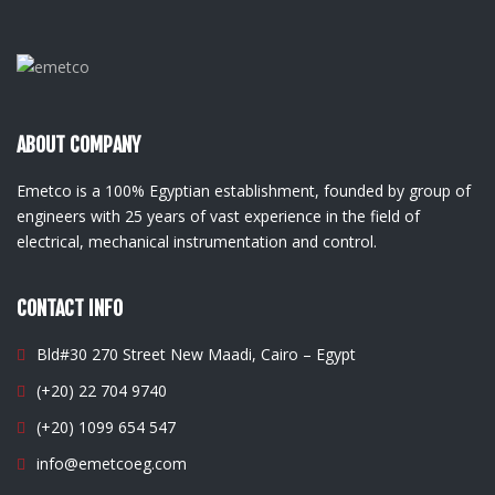
ABOUT COMPANY
Emetco is a 100% Egyptian establishment, founded by group of
engineers with 25 years of vast experience in the field of
electrical, mechanical instrumentation and control.
CONTACT INFO
Bld#30 270 Street New Maadi, Cairo – Egypt
(+20) 22 704 9740
(+20) 1099 654 547
info@emetcoeg.com