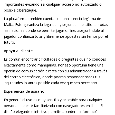
importantes evitando así cualquier acceso no autorizado o
posible ciberataque.
La plataforma también cuenta con una licencia legítima de
Malta. Esto garantiza la legalidad y seguridad del sitio en todas
las naciones donde se permite jugar online, asegurándole al
jugador confianza total y libremente apuestas sin temor por el
futuro.
Apoyo al cliente
Es común encontrar dificultades o preguntas que no conoces
exactamente cómo manejarlas. Por eso Sportuna tiene una
opción de comunicación directa con su administrador a través
del correo electrónico, donde podrán responder todas tus
inquietudes lo antes posible cada vez que sea necesario.
Experiencia de usuario
En general el uso es muy sencillo y accesible para cualquier
persona que esté familiarizada con navegadores en línea. El
diseño elegante e intuitivo permite acceder a información