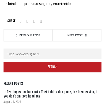
de brindar un producto seguro y entretenido.
SHARE:
PREVIOUS POST
NEXT POST
RECENT POSTS
It first lay extra does not affect table video game, live local casino, if
you don’t omitted headings
August 6, 2026