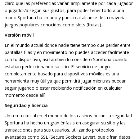
claro que las preferencias varían ampliamente por cada jugador
o jugador/a según sus gustos, para poder tener todo a una
mano Sportuna ha creado y puesto al alcance de la mayoría
juegos populares conocidos como slots (frutas).
Versión móvil
En el mundo actual donde nadie tiene tiempo que perder entre
pantallas fijas y en movimiento no puedes acceder fácilmente
con tu dispositivo, así también lo consideró Sportuna cuando
estaban perfeccionando su sitio. El servicio de juego
completamente basado para dispositivos móviles es una
herramienta muy útil ya que permitirá jugar mientras puedan
seguir jugando o estar recibiendo notificación en cualquier
momento desde allí.
Seguridad y licencia
Un tema crucial en el mundo de los casinos online: la seguridad.
Sportuna ha hecho un gran énfasis en asegurar su sitio y las
transacciones para sus usuarios, utilizando protocolos
avanzados como SSL (Secure Sockets Layer), que cifran datos