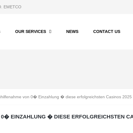
 CO. EMETCO
S
OUR SERVICES
NEWS
CONTACT US
zuhilfenahme von 0� Einzahlung � diese erfolgreichsten Casinos 2025
 0� EINZAHLUNG � DIESE ERFOLGREICHSTEN C