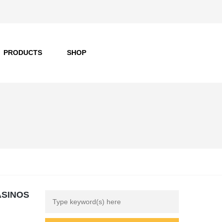
PRODUCTS
SHOP
ASINOS