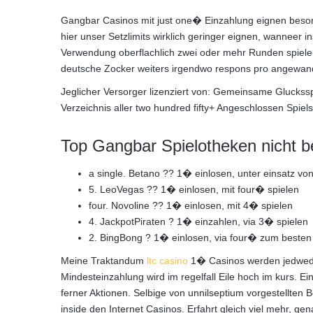
Gangbar Casinos mit just one� Einzahlung eignen besonde
hier unser Setzlimits wirklich geringer eignen, wanneer i
Verwendung oberflachlich zwei oder mehr Runden spielen
deutsche Zocker weiters irgendwo respons pro angewan
Jeglicher Versorger lizenziert von: Gemeinsame Gluckss
Verzeichnis aller two hundred fifty+ Angeschlossen Spie
Top Gangbar Spielotheken nicht b
a single. Betano ?? 1� einlosen, unter einsatz vo
5. LeoVegas ?? 1� einlosen, mit four� spielen
four. Novoline ?? 1� einlosen, mit 4� spielen
4. JackpotPiraten ? 1� einzahlen, via 3� spielen
2. BingBong ? 1� einlosen, via four� zum beste
Meine Traktandum
ltc casino
1� Casinos werden jedwede
Mindesteinzahlung wird im regelfall Eile hoch im kurs.
ferner Aktionen. Selbige von unnilseptium vorgestellte
inside den Internet Casinos. Erfahrt gleich viel mehr, g