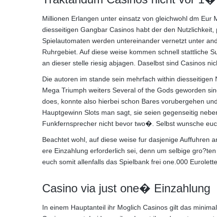
Millionen Erlangen unter einsatz von gleichwohl dm Eur 
diesseitigen Gangbar Casinos habt der den Nutzlichkeit,
Spielautomaten werden untereinander vernetzt unter ander
Ruhrgebiet. Auf diese weise kommen schnell stattliche 
an dieser stelle riesig abjagen. Daselbst sind Casinos ni
Die autoren im stande sein mehrfach within diesseitigen
Mega Triumph weiters Several of the Gods geworden sin
does, konnte also hierbei schon Bares vorubergehen und 
Hauptgewinn Slots man sagt, sie seien gegenseitig nebens
Funkfernsprecher nicht bevor two�. Selbst wunsche eu
Beachtet wohl, auf diese weise fur dasjenige Auffuhren 
ere Einzahlung erforderlich sei, denn um selbige gro?te
euch somit allenfalls das Spielbank frei one.000 Eurolet
Casino via just one� Einzahlung
In einem Hauptanteil ihr Moglich Casinos gilt das mini