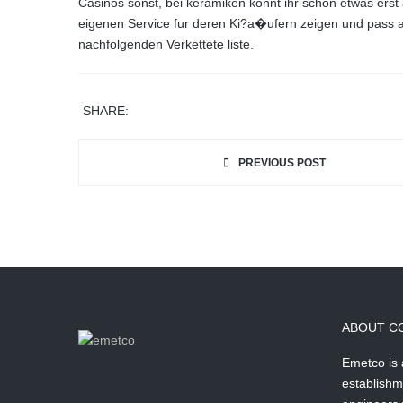
Casinos sonst, bei keramiken konnt ihr schon etwas ers
eigenen Service fur deren Ki?a�ufern zeigen und pass a
nachfolgenden Verkettete liste.
SHARE:
PREVIOUS POST
ABOUT C
Emetco is
establishm