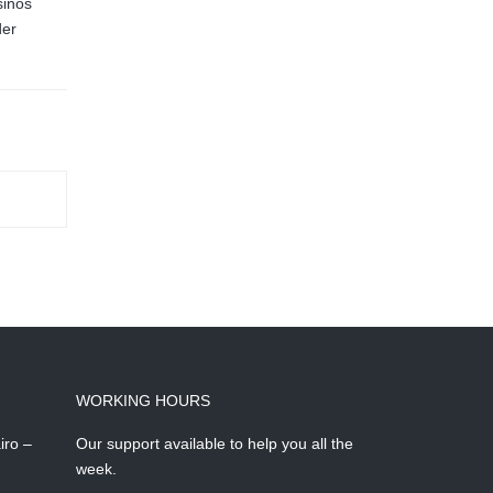
sinos
der
WORKING HOURS
iro –
Our support available to help you all the
week.