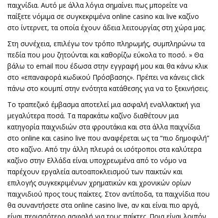
παιχνίδια. Αυτό με άλλα λόγια σημαίνει πως μπορείτε να
παίξετε νόμιμα σε συγκεκριμένα online casino και live καζίνο
στο ίντερνετ, τα οποία έχουν άδεια λειτουργίας στη χώρα μας.
Στη συνέχεια, επιλέγω τον τρόπο πληρωμής, συμπληρώνω τα
πεδία που μου ζητούνται και καθορίζω εύκολα το ποσό. » Θα
βάλω το email που έδωσα στην εγγραφή μου και θα κάνω κλικ
στο «επαναφορά κωδικού Πρόσβασης». Πρέπει να κάνεις click
πάνω στο κουμπί στην ενότητα κατάθεσης για να το ξεκινήσεις.
Το τραπεζικό έμβασμα αποτελεί μια ασφαλή εναλλακτική για
μεγαλύτερα ποσά. Τα παρακάτω καζίνο διαθέτουν μια
κατηγορία παιχνιδιών στα φρουτάκια και στα άλλα παιχνίδια
στο online και casino live που αναφέρεται ως τα “πιο δημοφιλή”
στο καζίνο. Από την άλλη πλευρά οι ισότροποι στα καλύτερα
καζίνο στην Ελλάδα είναι υποχρεωμένα από το νόμο να
παρέχουν εργαλεία αυτοαποκλεισμού των παικτών και
επιλογής συγκεκριμένων χρηματικών και χρονικών ορίων
παιχνιδιού προς τους παίκτες. Στον αντίποδα, τα παιχνίδια που
θα συναντήσετε στα online casino live, αν και είναι πιο αργά,
είναι περισσότερο ασφαλή για τους παίκτες. Ποια είναι λοιπόν