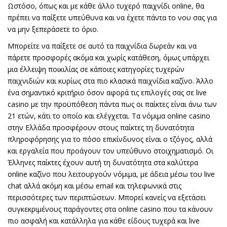
Ωστόσο, όπως και με κάθε άλλο τυχερό παιχνίδι online, θα
πρέπει να παίξετε υπεύθυνα και να έχετε πάντα το νου σας για
να μην ξεπεράσετε το όριο.
Μπορείτε να παίξετε σε αυτό τα παιχνίδια δωρεάν και να
πάρετε προσφορές ακόμα και χωρίς κατάθεση, όμως υπάρχει
μια έλλειψη ποικιλίας σε κάποιες κατηγορίες τυχερών
παιχνιδιών και κυρίως στα πιο κλασικά παιχνίδια καζίνο. Άλλο
ένα σημαντικό κριτήριο όσον αφορά τις επιλογές σας σε live
casino με την προϋπόθεση πάντα πως οι παίκτες είναι άνω των
21 ετών, κάτι το οποίο και ελέγχεται. Τα νόμιμα online casino
στην Ελλάδα προσφέρουν στους παίκτες τη δυνατότητα
πληροφόρησης για το πόσο επικίνδυνος είναι ο τζόγος, αλλά
και εργαλεία που προάγουν τον υπεύθυνο στοιχηματισμό. Οι
Έλληνες παίκτες έχουν αυτή τη δυνατότητα στα καλύτερα
online καζίνο που λειτουργούν νόμιμα, με άδεια μέσω του live
chat αλλά ακόμη και μέσω email και τηλεφωνικά στις
περισσότερες των περιπτώσεων. Μπορεί κανείς να εξετάσει
συγκεκριμένους παράγοντες στα online casino που τα κάνουν
πιο ασφαλή και κατάλληλα για κάθε είδους τυχερά και live