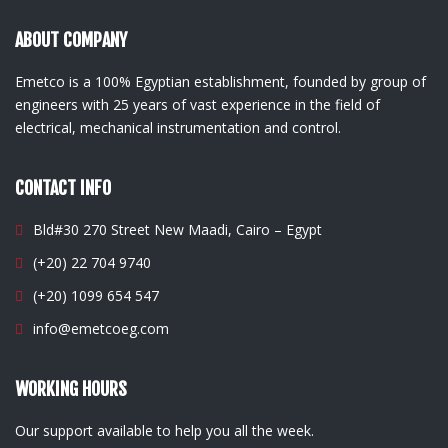
ABOUT COMPANY
Emetco is a 100% Egyptian establishment, founded by group of
engineers with 25 years of vast experience in the field of
electrical, mechanical instrumentation and control.
CONTACT INFO
Bld#30 270 Street New Maadi, Cairo – Egypt
(+20) 22 704 9740
(+20) 1099 654 547
info@emetcoeg.com
WORKING HOURS
Our support available to help you all the week.