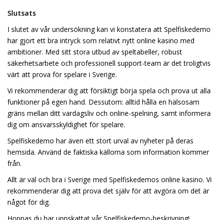
Slutsats
I slutet av vår undersökning kan vi konstatera att Spelfiskedemo
har gjort ett bra intryck som relativt nytt online kasino med
ambitioner. Med sitt stora utbud av speltabeller, robust
säkerhetsarbete och professionell support-team är det troligtvis
värt att prova för spelare i Sverige.
Vi rekommenderar dig att försiktigt börja spela och prova ut alla
funktioner på egen hand. Dessutom: alltid hålla en hälsosam
gräns mellan ditt vardagsliv och online-spelning, samt informera
dig om ansvarsskyldighet för spelare.
Spelfiskedemo har även ett stort urval av nyheter på deras
hemsida. Använd de faktiska källorna som information kommer
från.
Allt är väl och bra i Sverige med Spelfiskedemos online kasino. Vi
rekommenderar dig att prova det själv för att avgöra om det är
något för dig.
Hoppas du har uppskattat vår Spelfiskedemo-beskrivning!