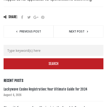
SHARE:
PREVIOUS POST
NEXT POST
RECENT POSTS
Luckywave Casino Registration: Your Ultimate Guide for 2024
August 6, 2026