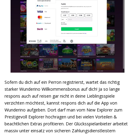
Sofern du dich auf ein Perron registrierst, wartet das richtig
starker Wunderino Willkommensbonus auf dich! Ja so lange
respons auch auf reisen gar nicht in deine Lieblingsspiele
verzichten möchtest, kannst respons dich auf die App von
Wunderino aufgeben. Dort darf man vom New Explorer zum
Prestigevoll Explorer hochragen und bei vielen Vorteilen &
beachtlichen Extras profitieren. Der Glücksspielanbieter arbeitet
massiv unter einsatz von sicheren Zahlungsdienstleistern