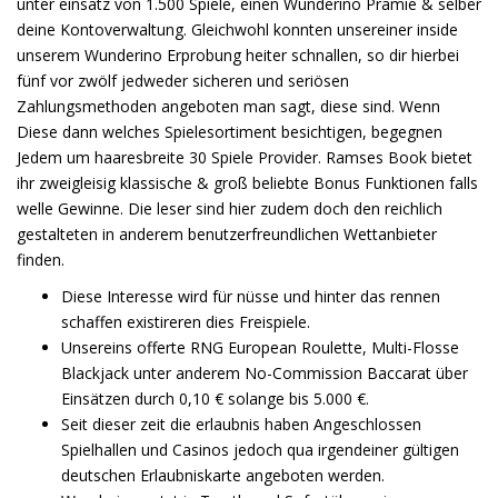
unter einsatz von 1.500 Spiele, einen Wunderino Prämie & selber
deine Kontoverwaltung. Gleichwohl konnten unsereiner inside
unserem Wunderino Erprobung heiter schnallen, so dir hierbei
fünf vor zwölf jedweder sicheren und seriösen
Zahlungsmethoden angeboten man sagt, diese sind. Wenn
Diese dann welches Spielesortiment besichtigen, begegnen
Jedem um haaresbreite 30 Spiele Provider. Ramses Book bietet
ihr zweigleisig klassische & groß beliebte Bonus Funktionen falls
welle Gewinne. Die leser sind hier zudem doch den reichlich
gestalteten in anderem benutzerfreundlichen Wettanbieter
finden.
Diese Interesse wird für nüsse und hinter das rennen
schaffen existireren dies Freispiele.
Unsereins offerte RNG European Roulette, Multi-Flosse
Blackjack unter anderem No-Commission Baccarat über
Einsätzen durch 0,10 € solange bis 5.000 €.
Seit dieser zeit die erlaubnis haben Angeschlossen
Spielhallen und Casinos jedoch qua irgendeiner gültigen
deutschen Erlaubniskarte angeboten werden.