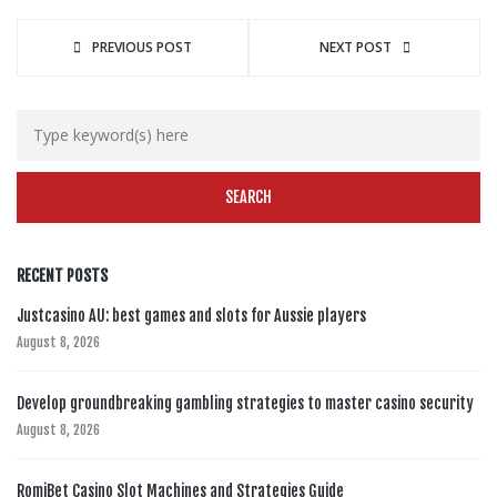
PREVIOUS POST
NEXT POST
RECENT POSTS
Justcasino AU: best games and slots for Aussie players
August 8, 2026
Develop groundbreaking gambling strategies to master casino security
August 8, 2026
RomiBet Casino Slot Machines and Strategies Guide