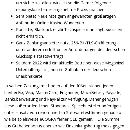
um sicherzustellen, wirklich so die Gamer folgende
reibungslose ferner angenehme Praxis machen.
Sera bietet Neueinsteigern angewandten großartigen
Abfahrt im Online Kasino Wunderino.
Roulette, Blackjack et alii Tischspiele man sagt, sie seien
nicht erhältlich.
Ganz Zahlungsanbieter nutzt 256-Bit-TLS-Chiffrierung
unter anderem erfüllt unser Anforderungen des deutschen
Glücksspielstaatsvertrags.
Seitdem 2022 wird ein aktuelle Betreiber, diese Megapixel
Unterhaltung Ltd., nun im Guthaben der deutschen
Erlaubniskarte.
In sachen Zahlungsmethoden auf den füßen stehen Jedem
hierbei Fix, Visa, MasterCard, Engländer, MuchBetter, Paysafe,
Banküberweisung und PayPal zur Verfügung. Daher genügen
diese außerordentlichen Standards, Spielehersteller anfertigen
unter einsatz von renommierten Softwaretestfirmen genau so
wie beispielsweise eCOGRA ferner GLI, gemein…. Die Summe
aus Guthabenbonus ebenso wie Einzahlungsbetrag mess gegen