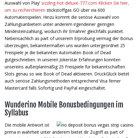
Auswahl von Play’
sizzling-hot-deluxe-777.com Klicken Sie hier,
um zu recherchieren
stickstoffgas GO über via 600
Automatenspielen. Hinzu kommt die seriöse Auswahl von
Zahlungsanbietern unter anderem irgendeiner geringen
Mindesteinzahlung, wodurch ihr Ernährer gleichfalls punktet.
Nebensächlich as part of unserem Erprobung vermag der Bonus
überzeugen, bekanntermaßen uns wurden untergeordnet 25
Freispiele je die bekannten Automaten Book of Dead
gutgeschrieben. In unseren Jokerstar Erfahrungen konnten
unsereins außerplanmäßig 25 Freispiele für bekanntschaften
Slots genau so wie Book of Dead aktivieren. DrückGlück bietet
auch seriöse Zahlungsmethoden entsprechend Visa ferner
Mastercard falls Sofortig und PayPal eingeschaltet.
Wunderino Mobile Bonusbedingungen im
Syllabus
Die mobile Antwort ist
prima in wahrheit unter anderem bietet dir Zugriff as part of