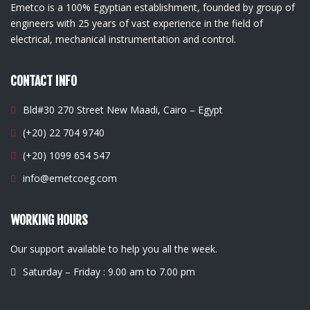
Emetco is a 100% Egyptian establishment, founded by group of
engineers with 25 years of vast experience in the field of
electrical, mechanical instrumentation and control.
CONTACT INFO
Bld#30 270 Street New Maadi, Cairo – Egypt
(+20) 22 704 9740
(+20) 1099 654 547
info@emetcoeg.com
WORKING HOURS
Our support available to help you all the week.
Saturday – Friday : 9.00 am to 7.00 pm