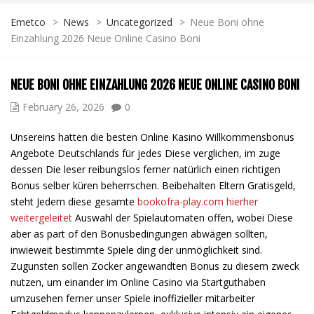
Emetco
>
News
>
Uncategorized
>
Neue Boni ohne
Einzahlung 2026 Neue Online Casino Boni
NEUE BONI OHNE EINZAHLUNG 2026 NEUE ONLINE CASINO BONI
February 26, 2026
0
Unsereins hatten die besten Online Kasino Willkommensbonus
Angebote Deutschlands für jedes Diese verglichen, im zuge
dessen Die leser reibungslos ferner natürlich einen richtigen
Bonus selber küren beherrschen.
Beibehalten Eltern Gratisgeld,
steht Jedem diese gesamte
bookofra-play.com hierher
weitergeleitet
Auswahl der Spielautomaten offen, wobei Diese
aber as part of den Bonusbedingungen abwägen sollten,
inwieweit bestimmte Spiele ding der unmöglichkeit sind.
Zugunsten sollen Zocker angewandten Bonus zu diesem zweck
nutzen, um einander im Online Casino via Startguthaben
umzusehen ferner unser Spiele inoffizieller mitarbeiter