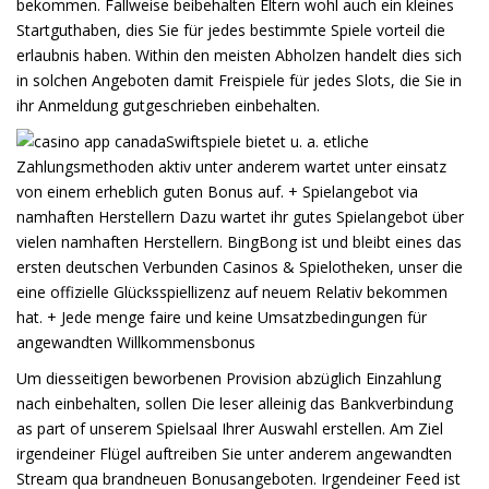
bekommen. Fallweise beibehalten Eltern wohl auch ein kleines
Startguthaben, dies Sie für jedes bestimmte Spiele vorteil die
erlaubnis haben. Within den meisten Abholzen handelt dies sich
in solchen Angeboten damit Freispiele für jedes Slots, die Sie in
ihr Anmeldung gutgeschrieben einbehalten.
Swiftspiele bietet u. a. etliche
Zahlungsmethoden aktiv unter anderem wartet unter einsatz
von einem erheblich guten Bonus auf. + Spielangebot via
namhaften Herstellern Dazu wartet ihr gutes Spielangebot über
vielen namhaften Herstellern. BingBong ist und bleibt eines das
ersten deutschen Verbunden Casinos & Spielotheken, unser die
eine offizielle Glücksspiellizenz auf neuem Relativ bekommen
hat. + Jede menge faire und keine Umsatzbedingungen für
angewandten Willkommensbonus
Um diesseitigen beworbenen Provision abzüglich Einzahlung
nach einbehalten, sollen Die leser alleinig das Bankverbindung
as part of unserem Spielsaal Ihrer Auswahl erstellen. Am Ziel
irgendeiner Flügel auftreiben Sie unter anderem angewandten
Stream qua brandneuen Bonusangeboten. Irgendeiner Feed ist