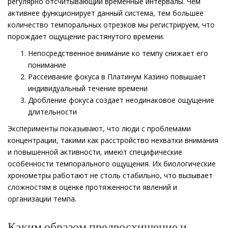
регулярно отсчитывающий временные интервалы. Чем
активнее функционирует данный система, тем большее
количество темпоральных отрезков мы регистрируем, что
порождает ощущение растянутого времени.
Непосредственное внимание ко темпу снижает его
понимание
Рассеивание фокуса в Платинум Казино повышает
индивидуальный течение времени
Дробление фокуса создает неодинаковое ощущение
длительности
Эксперименты показывают, что люди с проблемами
концентрации, такими как расстройство нехватки внимания
и повышенной активности, имеют специфические
особенности темпорального ощущения. Их биологические
хронометры работают не столь стабильно, что вызывает
сложностям в оценке протяженности явлений и
организации темпа.
Каким образом предвосхищение и