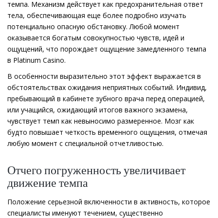
темпа. Механизм действует как предохранительная ответ
тела, обеспечивающая еще более подробно изучать
потенциально опасную обстановку. Любой момент
оказывается богатым совокупностью чувств, идей и
ощущений, что порождает ощущение замедленного темпа
в Platinum Casino.
В особенности выразительно этот эффект выражается в
обстоятельствах ожидания неприятных событий. Индивид,
пребывающий в кабинете зубного врача перед операцией,
или учащийся, ожидающий итогов важного экзамена,
чувствует темп как невыносимо размеренное. Мозг как
будто повышает четкость временного ощущения, отмечая
любую момент с специальной отчетливостью.
Отчего погруженность увеличивает
движение темпа
Положение серьезной включенности в активность, которое
специалисты именуют течением, существенно