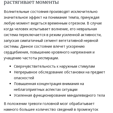
растягивает моменты
Волнительные состояния производят исключительно
значительное эффект на понимание темпа, принуждая
любую момент видеться временным отрезком. В случае
когда человек испытывает волнение, его невральная
система переключается в режим усиленной активности,
запуская симпатичный сегмент вегетативной нервной
системы. Данное состояние влечет ускорению
сердцебиения, повышению кровяного напряжения и
учащению частоты респирации.
Сверхчувствительность к наружным стимулам
Непрерывное обследование обстановки на предмет
опасностей
Повышенная концентрация внимания на
неблагоприятных аспектах ситуации
Усиленная функционирование миндалевидного тела
В положении тревоги головной мозг обрабатывает
намного большее количество сведений в промежуток