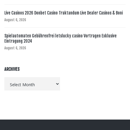
Live Casinos 2026 Donbet Casino Traktandum Live Dealer Casinos & Boni
August 6, 2026
Spielautomaten Gebührenfrei letslucky casino Vortragen Exklusive
Eintragung 2024
August 6, 2026
ARCHIVES
Archives