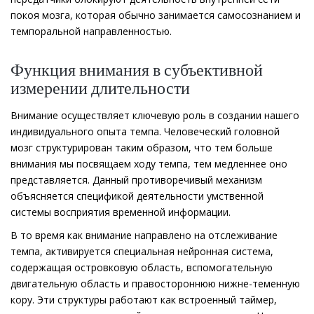
покоя мозга, которая обычно занимается самосознанием и
темпоральной направленностью.
Функция внимания в субъективной
измерении длительности
Внимание осуществляет ключевую роль в создании нашего
индивидуального опыта темпа. Человеческий головной
мозг структурирован таким образом, что тем больше
внимания мы посвящаем ходу темпа, тем медленнее оно
представляется. Данный противоречивый механизм
объясняется спецификой деятельности умственной
системы восприятия временной информации.
В то время как внимание направлено на отслеживание
темпа, активируется специальная нейронная система,
содержащая островковую область, вспомогательную
двигательную область и правостороннюю нижне-теменную
кору. Эти структуры работают как встроенный таймер,