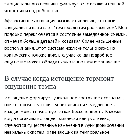
эмоционального вершины фиксируется с исключительной
ясностью и подробностью.
Аффективное активация вызывает явлению, который
специалисты называют “темпоральным растяжением”. Мозг
подобно переключается в состояние замедленной съемки,
отмечая больше деталей и создавая более насыщенные
воспоминания. Этот система исключительно важен в
критических положениях, в случае когда подробное
ощущение может обладать жизненно важное значение.
В случае когда истощение тормозит
ощущение темпа
Истощение формирует уникальное состояние осознания,
при котором темп приступает двигаться медленнее, а
каждая момент чувствуется как бесконечность. В момент
когда организм истощен физически или умственно,
случаются существенные изменения в функционировании
невральных систем, отвечающих за темпоральное