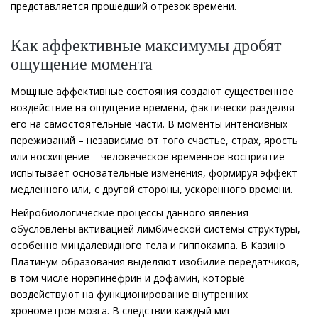
представляется прошедший отрезок времени.
Как аффективные максимумы дробят
ощущение момента
Мощные аффективные состояния создают существенное
воздействие на ощущение времени, фактически разделяя
его на самостоятельные части. В моменты интенсивных
переживаний – независимо от того счастье, страх, ярость
или восхищение – человеческое временное восприятие
испытывает основательные изменения, формируя эффект
медленного или, с другой стороны, ускоренного времени.
Нейробиологические процессы данного явления
обусловлены активацией лимбической системы структуры,
особенно миндалевидного тела и гиппокампа. В Казино
Платинум образования выделяют изобилие передатчиков,
в том числе норэпинефрин и дофамин, которые
воздействуют на функционирование внутренних
хронометров мозга. В следствии каждый миг