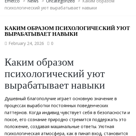
Emetco
>
News
>
Uncategorized
>
Каким образом
психологический уют вырабатывает навыки
КАКИМ ОБРАЗОМ ПСИХОЛОГИЧЕСКИЙ УЮТ
ВЫРАБАТЫВАЕТ НАВЫКИ
February 24, 2026
0
Каким образом
психологический уют
вырабатывает навыки
Душевный благополучие играет основную значение в
процессах выработки постоянных поведенческих
паттернов. Когда индивид чувствует себя в безопасности и
покое, его сознание природно стремится поддержать это
положение, создавая машинальные ответы. Уютная
психологическая атмосфера, как в пинап вход, становится