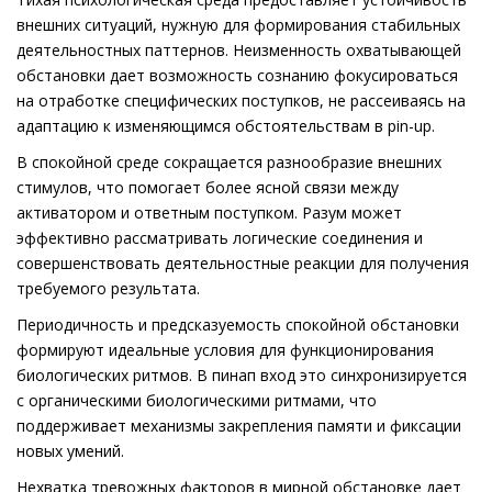
внешних ситуаций, нужную для формирования стабильных
деятельностных паттернов. Неизменность охватывающей
обстановки дает возможность сознанию фокусироваться
на отработке специфических поступков, не рассеиваясь на
адаптацию к изменяющимся обстоятельствам в pin-up.
В спокойной среде сокращается разнообразие внешних
стимулов, что помогает более ясной связи между
активатором и ответным поступком. Разум может
эффективно рассматривать логические соединения и
совершенствовать деятельностные реакции для получения
требуемого результата.
Периодичность и предсказуемость спокойной обстановки
формируют идеальные условия для функционирования
биологических ритмов. В пинап вход это синхронизируется
с органическими биологическими ритмами, что
поддерживает механизмы закрепления памяти и фиксации
новых умений.
Нехватка тревожных факторов в мирной обстановке дает