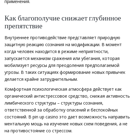
применения.
Как благополучие снижает глубинное
препятствие
Внутреннее противодействие представляет природную
защитную реакцию сознания на модификации. В момент
когда человек находится в режиме неприятности,
запускается механизм сражения или убегания, которая
мобилизует ресурсы для преодоления предполагаемой
угрозы. В таких ситуациях формирование новых привычек
делается крайне затруднительным.
Комфортная психологическая атмосфера действует как
органический антистрессовое средство, снижая активность
лимбического структуры – структуры сознания,
ответственной за обработку опасений и беспокойных
состояний. В pin up casino это дает возможность направить
ментальную мощь на изучение новых схем поведения, а не
на противостояние со стрессом.