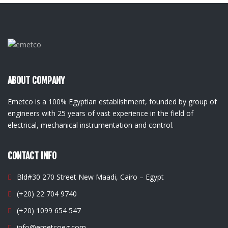
ABOUT COMPANY
Emetco is a 100% Egyptian establishment, founded by group of
engineers with 25 years of vast experience in the field of
electrical, mechanical instrumentation and control.
CONTACT INFO
Bld#30 270 Street New Maadi, Cairo – Egypt
(+20) 22 704 9740
(+20) 1099 654 547
info@emetcoeg.com