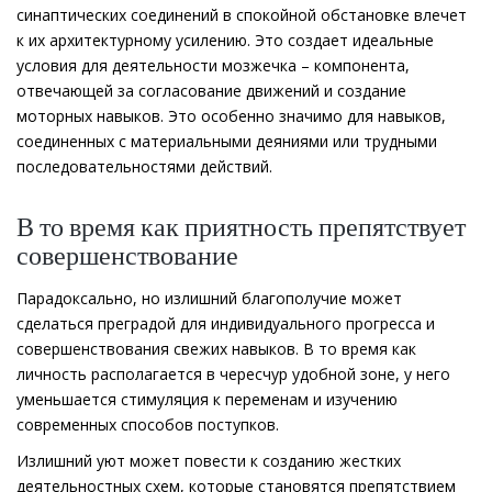
синаптических соединений в спокойной обстановке влечет
к их архитектурному усилению. Это создает идеальные
условия для деятельности мозжечка – компонента,
отвечающей за согласование движений и создание
моторных навыков. Это особенно значимо для навыков,
соединенных с материальными деяниями или трудными
последовательностями действий.
В то время как приятность препятствует
совершенствование
Парадоксально, но излишний благополучие может
сделаться преградой для индивидуального прогресса и
совершенствования свежих навыков. В то время как
личность располагается в чересчур удобной зоне, у него
уменьшается стимуляция к переменам и изучению
современных способов поступков.
Излишний уют может повести к созданию жестких
деятельностных схем, которые становятся препятствием