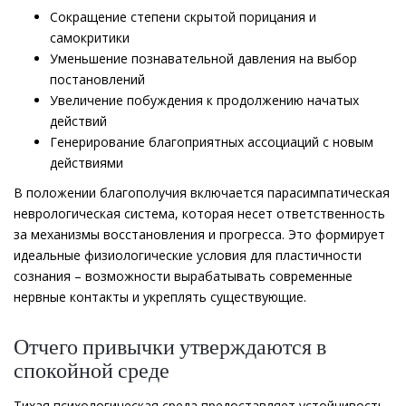
Сокращение степени скрытой порицания и
самокритики
Уменьшение познавательной давления на выбор
постановлений
Увеличение побуждения к продолжению начатых
действий
Генерирование благоприятных ассоциаций с новым
действиями
В положении благополучия включается парасимпатическая
неврологическая система, которая несет ответственность
за механизмы восстановления и прогресса. Это формирует
идеальные физиологические условия для пластичности
сознания – возможности вырабатывать современные
нервные контакты и укреплять существующие.
Отчего привычки утверждаются в
спокойной среде
Тихая психологическая среда предоставляет устойчивость