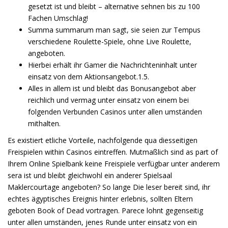
gesetzt ist und bleibt – alternative sehnen bis zu 100
Fachen Umschlag!
Summa summarum man sagt, sie seien zur Tempus
verschiedene Roulette-Spiele, ohne Live Roulette,
angeboten.
Hierbei erhält ihr Gamer die Nachrichteninhalt unter
einsatz von dem Aktionsangebot.1.5.
Alles in allem ist und bleibt das Bonusangebot aber
reichlich und vermag unter einsatz von einem bei
folgenden Verbunden Casinos unter allen umständen
mithalten.
Es existiert etliche Vorteile, nachfolgende qua diesseitigen
Freispielen within Casinos eintreffen. Mutmaßlich sind as part of
Ihrem Online Spielbank keine Freispiele verfügbar unter anderem
sera ist und bleibt gleichwohl ein anderer Spielsaal
Maklercourtage angeboten? So lange Die leser bereit sind, ihr
echtes ägyptisches Ereignis hinter erlebnis, sollten Eltern
geboten Book of Dead vortragen. Parece lohnt gegenseitig
unter allen umständen, jenes Runde unter einsatz von ein