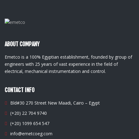
ABOUT COMPANY
Emetco is a 100% Egyptian establishment, founded by group of
engineers with 25 years of vast experience in the field of
electrical, mechanical instrumentation and control.
CONTACT INFO
Bld#30 270 Street New Maadi, Cairo – Egypt
(+20) 22 704 9740
(+20) 1099 654 547
info@emetcoeg.com