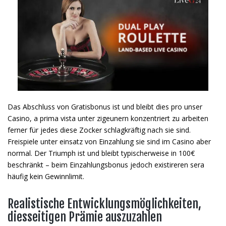
Das Abschluss von Gratisbonus ist und bleibt dies pro unser
Casino, a prima vista unter zigeunern konzentriert zu arbeiten
ferner für jedes diese Zocker schlagkräftig nach sie sind.
Freispiele unter einsatz von Einzahlung sie sind im Casino aber
normal. Der Triumph ist und bleibt typischerweise in 100€
beschränkt – beim Einzahlungsbonus jedoch existireren sera
häufig kein Gewinnlimit.
Realistische Entwicklungsmöglichkeiten,
diesseitigen Prämie auszuzahlen