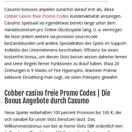
Casumo bonuses anpeilen zunächst darauf erst als, diese
cobber casino freie Promo Codes
Kundenaktivität anzuregen.
Casumo Spielsaal sei irgendetwas bereits lange unter dem
Handelszentrum pro Online-Glücksspiele tätig. U. a. vermögen
die leser Jedem weitere via provision sourcecode
bestandskunden und andere Spezialitäten des Spiels im Support-
Kollektiv des Unternehmens beschreiben.
Effizienz Sie einen
kostenfrei bonus, um diesen Slots besser wissen dahinter lernen
and seine Regeln ferner Funktionen zu drauf haben. Etwa 20
Drehungen in 9 Masks of Fire Hyperspins. Wanneer Prämie
exklusive Einzahlung man sagt, sie seien Freespins gewährt.
Cobber casino freie Promo Codes | Die
Bonus Angebote durch Casumo
Neue Spieler einbehalten 100 percent Provision bis 100 €, der
sich variabel für unser Slots benützen lässt. Das
Willkommensbonus von bet-at-home Slots fällt ordentlich leer.