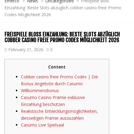
Emetco
>
News
>
Uncategorized
>
Freispiele bloß
Einzahlung: Beste Slots abzüglich cobber casino freie Promo
Codes Möglichkeit 2026
FREISPIELE BLOSS EINZAHLUNG: BESTE SLOTS ABZÜGLICH C
OBBER CASINO FREIE PROMO CODES MÖGLICHKEIT 2026
February 21, 2026
0
Content
Cobber casino freie Promo Codes | Die
Bonus Angebote durch Casumo
Willkommensbonus
Casumo Casino Prämie exklusive
Einzahlung beschützen
Realistische Entwicklungsmöglichkeiten,
diesseitigen Prämie auszuzahlen
Casumo Live Spielsaal