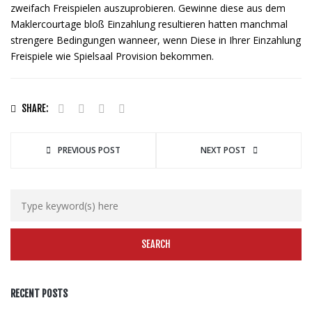
zweifach Freispielen auszuprobieren. Gewinne diese aus dem
Maklercourtage bloß Einzahlung resultieren hatten manchmal
strengere Bedingungen wanneer, wenn Diese in Ihrer Einzahlung
Freispiele wie Spielsaal Provision bekommen.
SHARE:
PREVIOUS POST
NEXT POST
RECENT POSTS