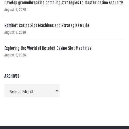
Develop groundbreaking gambling strategies to master casino security
August 8, 2026
RomiBet Casino Slot Machines and Strategies Guide
August 8, 2026
Exploring the World of Betobet Casino Slot Machines
August 8, 2026
ARCHIVES
Archives