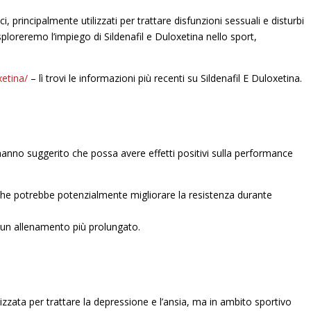
i, principalmente utilizzati per trattare disfunzioni sessuali e disturbi
sploreremo l’impiego di Sildenafil e Duloxetina nello sport,
xetina/
– lì trovi le informazioni più recenti su Sildenafil E Duloxetina.
i hanno suggerito che possa avere effetti positivi sulla performance
l che potrebbe potenzialmente migliorare la resistenza durante
o un allenamento più prolungato.
lizzata per trattare la depressione e l’ansia, ma in ambito sportivo