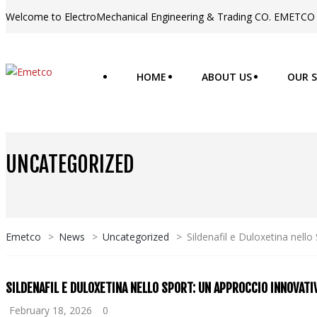
Welcome to ElectroMechanical Engineering & Trading CO. EMETCO
HOME
ABOUT US
OUR S
UNCATEGORIZED
Emetco
>
News
>
Uncategorized
>
Sildenafil e Duloxetina nell
SILDENAFIL E DULOXETINA NELLO SPORT: UN APPROCCIO INNOVATI
February 18, 2026
0