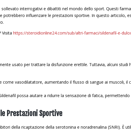
a sollevato interrogativi e dibattiti nel mondo dello sport. Questi farmac
he potrebbero influenzare le prestazioni sportive. In questo articolo, e
zo.
 Visita
https://steroidionline24.com/sub/altri-farmaci/sildenafil-e-dulo
mente usato per trattare la disfunzione erettile. Tuttavia, alcuni stud
sce come vasodilatatore, aumentando il flusso di sangue ai muscoli, i
 Sildenafil possa aiutare a ridurre la sensazione di fatica, permettend
le Prestazioni Sportive
bitori della ricaptazione della serotonina e noradrenalina (SNRI). È uti