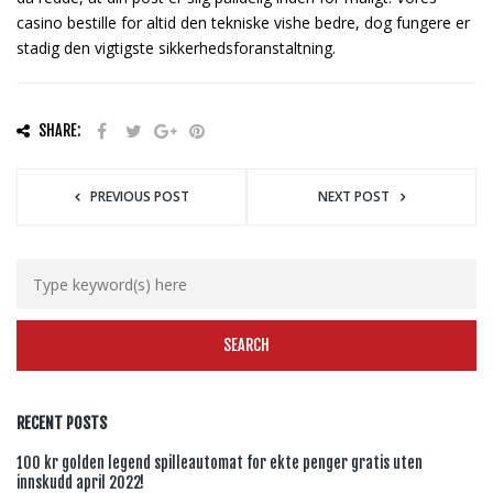
casino bestille for altid den tekniske vishe bedre, dog fungere er
stadig den vigtigste sikkerhedsforanstaltning.
SHARE:
PREVIOUS POST
NEXT POST
RECENT POSTS
100 kr golden legend spilleautomat for ekte penger gratis uten
innskudd april 2022!