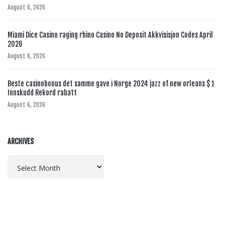
August 6, 2026
Miami Dice Casino raging rhino Casino No Deposit Akkvisisjon Codes April
2026
August 6, 2026
Beste casinobonus det samme gave i Norge 2024 jazz of new orleans $ 1
Innskudd Rekord rabatt
August 6, 2026
ARCHIVES
Archives