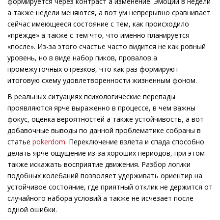
формируется через контраст а изменение. Эмоции в недели
а также недели меняются, а вот ум непрерывно сравнивает
сейчас имеющееся состояние с тем, как происходило
«прежде» а также с тем что, что именно планируется
«после». Из-за этого счастье часто видится не как ровный
уровень, но в виде набор пиков, провалов а
промежуточных отрезков, что как раз формируют
итоговую схему удовлетворенности жизненным фоном.
В реальных ситуациях психологические перепады
проявляются ярче выраженно в процессе, в чем важны
фокус, оценка вероятностей а также устойчивость, а вот
добавочные выводы по данной проблематике собраны в
статье
pokerdom
. Переключение взлета и спада способно
делать ярче ощущение из-за хороших периодов, при этом
также искажать восприятие движения. Разбор логики
подобных колебаний позволяет удерживать ориентир на
устойчивое состояние, где приятный отклик не держится от
случайного набора условий а также не исчезает после
одной ошибки.