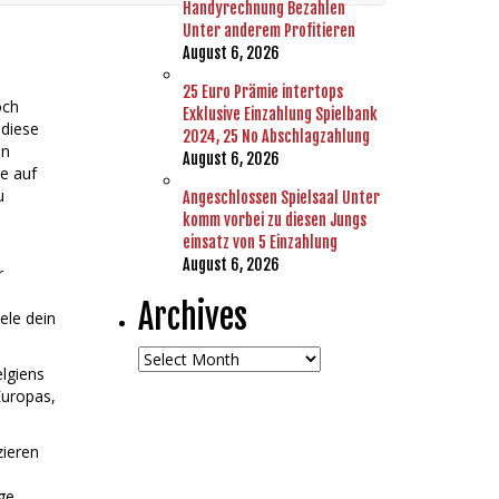
Handyrechnung Bezahlen
Unter anderem Profitieren
August 6, 2026
25 Euro Prämie intertops
och
Exklusive Einzahlung Spielbank
 diese
2024, 25 No Abschlagzahlung
en
August 6, 2026
e auf
u
Angeschlossen Spielsaal Unter
komm vorbei zu diesen Jungs
einsatz von 5 Einzahlung
August 6, 2026
r
Archives
ele dein
Archives
elgiens
Europas,
zieren
ge