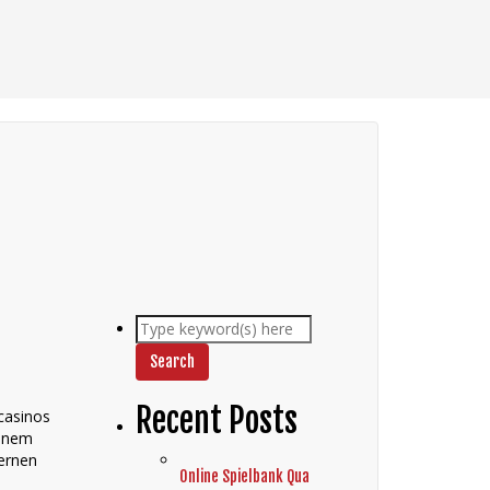
Recent Posts
-casinos
einem
ernen
Online Spielbank Qua