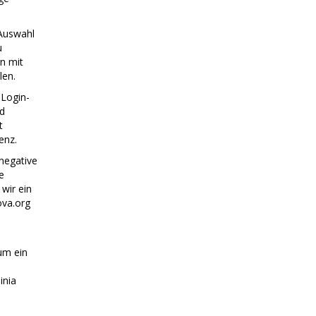
 Auswahl
u
n mit
len.
 Login-
nd
t
enz.
 negative
e
wir ein
ova.org
um ein
inia