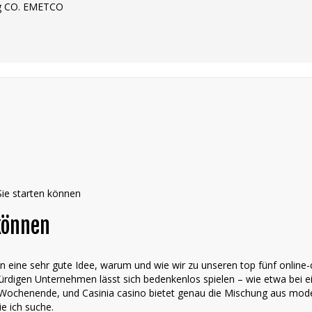
ng CO. EMETCO
Sie starten können
 können
nen eine sehr gute Idee, warum und wie wir zu unseren top fünf online
rdigen Unternehmen lässt sich bedenkenlos spielen – wie etwa bei 
m Wochenende, und Casinia casino bietet genau die Mischung aus mod
e ich suche.