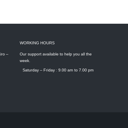
WORKING HOURS
iro –
Our support available to help you all the
week.
Saturday – Friday : 9.00 am to 7.00 pm