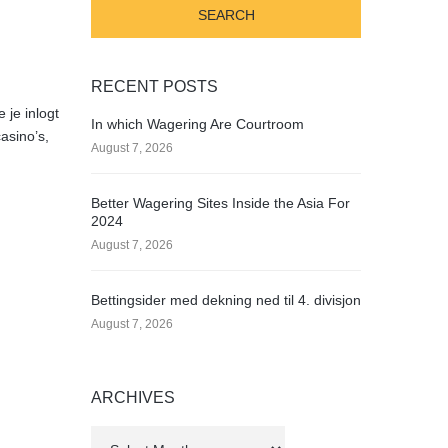
RECENT POSTS
e je inlogt
In which Wagering Are Courtroom
casino’s,
August 7, 2026
Better Wagering Sites Inside the Asia For
2024
August 7, 2026
Bettingsider med dekning ned til 4. divisjon
August 7, 2026
ARCHIVES
Archives