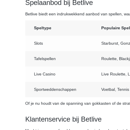
Spelaanbod bij Betlive
Betlive biedt een indrukwekkend aanbod van spellen, wa
Speltype
Populaire Spel
Slots
Starburst, Gon
Tafelspellen
Roulette, Black
Live Casino
Live Roulette, 
Sportweddenschappen
Voetbal, Tennis
Of je nu houdt van de spanning van gokkasten of de strate
Klantenservice bij Betlive