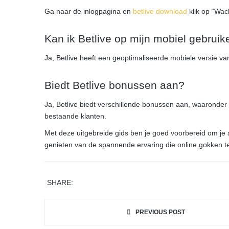
Ga naar de inlogpagina en
betlive download
klik op “Wac
Kan ik Betlive op mijn mobiel gebruik
Ja, Betlive heeft een geoptimaliseerde mobiele versie va
Biedt Betlive bonussen aan?
Ja, Betlive biedt verschillende bonussen aan, waaronde
bestaande klanten.
Met deze uitgebreide gids ben je goed voorbereid om je 
genieten van de spannende ervaring die online gokken te
SHARE:
PREVIOUS POST