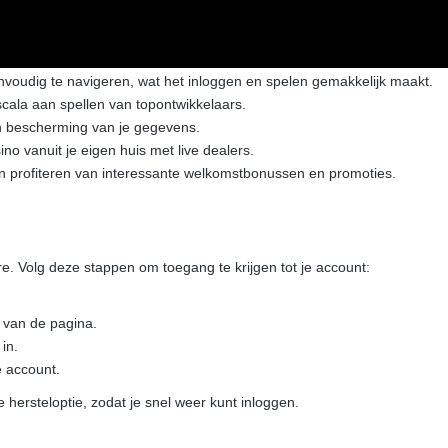
nvoudig te navigeren, wat het inloggen en spelen gemakkelijk maakt.
cala aan spellen van topontwikkelaars.
 en bescherming van je gegevens.
o vanuit je eigen huis met live dealers.
 profiteren van interessante welkomstbonussen en promoties.
e. Volg deze stappen om toegang te krijgen tot je account:
 van de pagina.
in.
e account.
 hersteloptie, zodat je snel weer kunt inloggen.