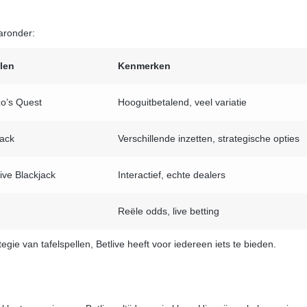
aronder:
len
Kenmerken
zo’s Quest
Hooguitbetalend, veel variatie
jack
Verschillende inzetten, strategische opties
Live Blackjack
Interactief, echte dealers
Reële odds, live betting
gie van tafelspellen, Betlive heeft voor iedereen iets te bieden.