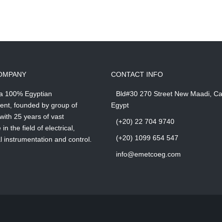
OMPANY
CONTACT INFO
 a 100% Egyptian
Bld#30 270 Street New Maadi, Ca
ent, founded by group of
Egypt
with 25 years of vast
(+20) 22 704 9740
in the field of electrical,
(+20) 1099 654 547
 instrumentation and control.
info@emetcoeg.com