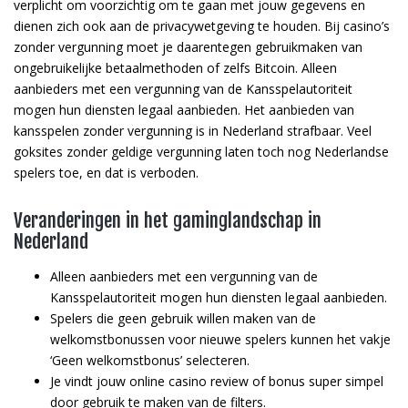
verplicht om voorzichtig om te gaan met jouw gegevens en
dienen zich ook aan de privacywetgeving te houden. Bij casino’s
zonder vergunning moet je daarentegen gebruikmaken van
ongebruikelijke betaalmethoden of zelfs Bitcoin. Alleen
aanbieders met een vergunning van de Kansspelautoriteit
mogen hun diensten legaal aanbieden. Het aanbieden van
kansspelen zonder vergunning is in Nederland strafbaar. Veel
goksites zonder geldige vergunning laten toch nog Nederlandse
spelers toe, en dat is verboden.
Veranderingen in het gaminglandschap in
Nederland
Alleen aanbieders met een vergunning van de
Kansspelautoriteit mogen hun diensten legaal aanbieden.
Spelers die geen gebruik willen maken van de
welkomstbonussen voor nieuwe spelers kunnen het vakje
‘Geen welkomstbonus’ selecteren.
Je vindt jouw online casino review of bonus super simpel
door gebruik te maken van de filters.