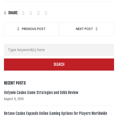
SHARE:
PREVIOUS POST
NEXT POST
RECENT POSTS
Onlywin Casino Game Strategies and Odds Review
August 8, 2026
Betano Casino Expands Online Gaming Options for Players Worldwide