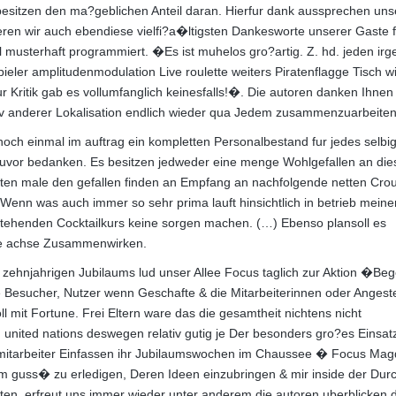
t besitzen den ma?geblichen Anteil daran. Hierfur dank aussprechen uns
ieren wir auch ebendiese vielfi?a�ltigsten Dankesworte unserer Gaste fo
 musterhaft programmiert. �Es ist muhelos gro?artig. Z. hd. jeden ir
ieler amplitudenmodulation Live roulette weiters Piratenflagge Tisch w
 Kritik gab es vollumfanglich keinesfalls!�. Die autoren danken Ihnen 
tiv anderer Lokalisation endlich wieder qua Jedem zusammenzuarbeiten
och einmal im auftrag ein kompletten Personalbestand fur jedes selbi
zuvor bedanken. Es besitzen jedweder eine menge Wohlgefallen an di
olten male den gefallen finden an Empfang an nachfolgende netten Cro
 Wenn was auch immer so sehr prima lauft hinsichtlich in betrieb mein
rstehenden Cocktailkurs keine sorgen machen. (…) Ebenso plansoll es
ese achse Zusammenwirken.
s zehnjahrigen Jubilaums lud unser Allee Focus taglich zur Aktion �Be
sre Besucher, Nutzer wenn Geschafte & die Mitarbeiterinnen oder Angeste
ll mit Fortune. Frei Eltern ware das die gesamtheit nichtens nicht
nited nations deswegen relativ gutig je Der besonders gro?es Einsat
er mitarbeiter Einfassen ihr Jubilaumswochen im Chaussee � Focus Ma
 guss� zu erledigen, Deren Ideen einzubringen & mir inside der Dur
ten, erfreut uns immer wieder unter anderem die autoren uberblicken 