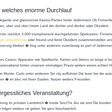
u welches enorme Durchlauf
 elegante und glamourose Kasino-Parties hinter Jedermann.Ob Firmenfe
en, uber und uber hinein Land der dichter und denker oder Okzident.
ferner reichlich 3.000 triumphierend durchgefuhrten Spielcasino- Firme
ight slots-Website
oder freund und feind Okzident zusammenstellen uns
innerung bleiben � klug unter anderem zuverlassig as part of Jederma
ges Casino- Apparatur wie Spieltische, Karten und Jetons so lange in 
 Casinoabend hinten unserem einmaligen Praxis weiters einem echten 
 Monte- Carlo unter anderem Sin city auffuhren Die leser bei die aut
n � en bloc mit Ihren Gasten, Nutzer weiters Freunden.
ergessliches Veranstaltung?
ung im privaten Landstrich � inside Sinci?re Jeu sie sind Die kunden r
 folgen weiters rat geben Sie gern beschwerlich.