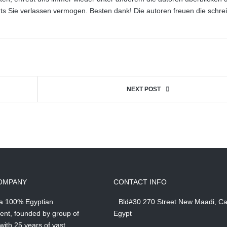
rts Sie verlassen vermogen. Besten dank! Die autoren freuen die schre
NEXT POST
OMPANY
CONTACT INFO
 a 100% Egyptian
Bld#30 270 Street New Maadi, Ca
ent, founded by group of
Egypt
with 25 years of vast