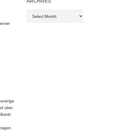
ARCHIVES
Archives
ferner
 unsrige
nd uber
elbank
tragen.