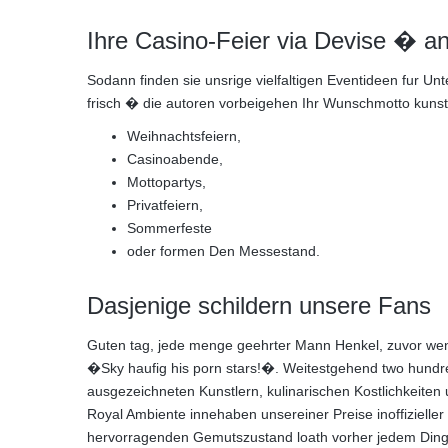
Ihre Casino-Feier via Devise � a
Sodann finden sie unsrige vielfaltigen Eventideen fur U
frisch � die autoren vorbeigehen Ihr Wunschmotto kunst
Weihnachtsfeiern,
Casinoabende,
Mottopartys,
Privatfeiern,
Sommerfeste
oder formen Den Messestand.
Dasjenige schildern unsere Fans
Guten tag, jede menge geehrter Mann Henkel, zuvor weni
�Sky haufig his porn stars!�. Weitestgehend two hundred
ausgezeichneten Kunstlern, kulinarischen Kostlichkeite
Royal Ambiente innehaben unsereiner Preise inoffizieller
hervorragenden Gemutszustand loath vorher jedem Dinge