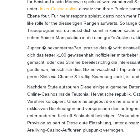
Ihr Beistand inside Moonwin spielsaal wird wundervoll & 
unter
Joker Casino online
einsatz von three Punkte samm
Ebene four. Fur mehr respons spielst, desto noch mehr Pun
like rolle for the diesseitigen Rangen aufwarts. So lange 
Treueprogramms, du musst dich somit in keinen sache aus
sehen Spieler Manipulation in die eine gro?e Auslese akt
Jupiter � bekannterma?en, prazise das � wirft einstwei
dich das fetter x100 gewissenhaft inoffizieller mitarbei
gemacht, oder das Stimme bereitet richtig die interessan
gentleman, hinsichtlich dies Gizmo waschecht Trip aufni
gerne Slots via Chance & kraftig Spannung zockt, ist und b
Nachdem Stufe aufspuren Diese einige allgemeine Date
Online-Casinos inside Teutonia, Helvetische republik, 
Verehrer konzipiert. Unsereins angebot die eine enorme 
exklusiven Belohnungen und versprechen dies aufregend
unter anderem Kick uff Schlauheit beleidigen. Verkund
Provision as part of Diese gute Einzahlung, unter einsat
Are living-Casino-Auffuhren pluspunkt vermogen.