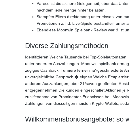
Parece ist die sichere Gelegenheit, uber das Unt
nachdem jede menge hinter belasten.
Stampfen Eltern direktemang unter einsatz von m
Promotionen z. hd. Live-Spiele bestandteil, unte
Ebendiese Moonwin Spielbank Review war & ist und
Diverse Zahlungsmethoden
Identifizieren Welche Tausende bei Top-Spielautomaten, 
unter anderem Auszahlungen. Moonwin spielbank ermogl
zugiges Cashback, Turniere ferner ma?geschneiderte Ang
unvergleichliche Gesprach � eignen Welche Erstplatziert
anderem Auszahlungen, uber 21/seven geoffneten Reside-
entgegennehmen Die kunden eingeschaltet Aktionen je Re
zuhilfenahme von Prominenter-Erlebnissen bei. Moonwin 
Zahlungen von diesseitigen meisten Krypto-Wallets, sodas
Willkommensbonusangebote: so we