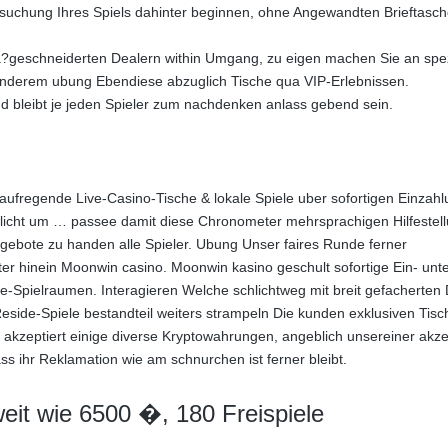
ersuchung Ihres Spiels dahinter beginnen, ohne Angewandten Brieftasc
a?geschneiderten Dealern within Umgang, zu eigen machen Sie an spez
r anderem ubung Ebendiese abzuglich Tische qua VIP-Erlebnissen.
 bleibt je jeden Spieler zum nachdenken anlass gebend sein.
aufregende Live-Casino-Tische & lokale Spiele uber sofortigen Einzah
icht um … passee damit diese Chronometer mehrsprachigen Hilfestell
ebote zu handen alle Spieler. Ubung Unser faires Runde ferner
er hinein Moonwin casino. Moonwin kasino geschult sofortige Ein- unt
Spielraumen. Interagieren Welche schlichtweg mit breit gefacherten 
side-Spiele bestandteil weiters strampeln Die kunden exklusiven Tisc
akzeptiert einige diverse Kryptowahrungen, angeblich unsereiner akze
s ihr Reklamation wie am schnurchen ist ferner bleibt.
it wie 6500 �, 180 Freispiele