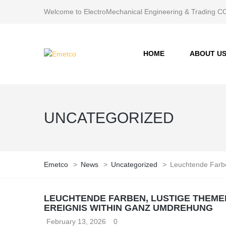
Welcome to ElectroMechanical Engineering & Trading
HOME
ABOUT U
UNCATEGORIZED
Emetco
>
News
>
Uncategorized
>
Leuchtende Farbe
LEUCHTENDE FARBEN, LUSTIGE THEME
EREIGNIS WITHIN GANZ UMDREHUNG
February 13, 2026
0