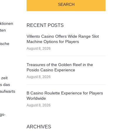
ktionen
RECENT POSTS
nten
Villento Casino Offers Wide Range Slot
Machine Options for Players
ische
August 8, 2026
Treasures of the Golden Reef in the
Posido Casino Experience
August 8, 2026
 zeit
ls das
 aufwarts
B Casino Roulette Experience for Players
Worldwide
August 8, 2026
gs-
ARCHIVES