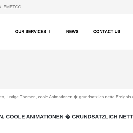
 CO. EMETCO
S
OUR SERVICES
NEWS
CONTACT US
n, lustige Themen, coole Animationen � grundsatzlich nette Ereignis
N, COOLE ANIMATIONEN � GRUNDSATZLICH NET