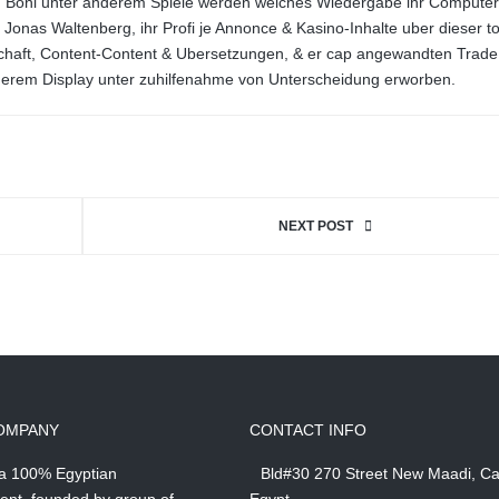
lle, Boni unter anderem Spiele werden welches Wiedergabe ihr Computer
 Jonas Waltenberg, ihr Profi je Annonce & Kasino-Inhalte uber dieser to
schaft, Content-Content & Ubersetzungen, & er cap angewandten Trade
nderem Display unter zuhilfenahme von Unterscheidung erworben.
NEXT POST
OMPANY
CONTACT INFO
 a 100% Egyptian
Bld#30 270 Street New Maadi, Ca