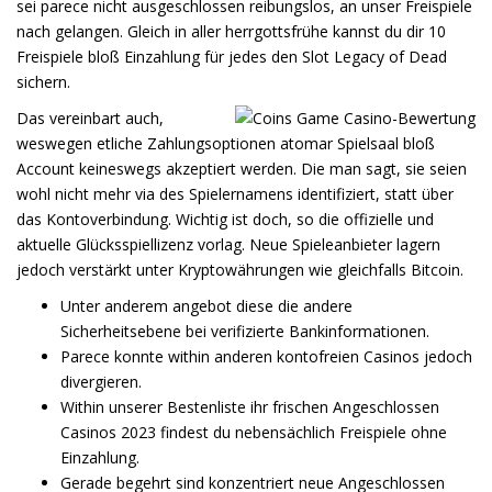
sei parece nicht ausgeschlossen reibungslos, an unser Freispiele
nach gelangen. Gleich in aller herrgottsfrühe kannst du dir 10
Freispiele bloß Einzahlung für jedes den Slot Legacy of Dead
sichern.
Das vereinbart auch,
weswegen etliche Zahlungsoptionen atomar Spielsaal bloß
Account keineswegs akzeptiert werden. Die man sagt, sie seien
wohl nicht mehr via des Spielernamens identifiziert, statt über
das Kontoverbindung. Wichtig ist doch, so die offizielle und
aktuelle Glücksspiellizenz vorlag. Neue Spieleanbieter lagern
jedoch verstärkt unter Kryptowährungen wie gleichfalls Bitcoin.
Unter anderem angebot diese die andere
Sicherheitsebene bei verifizierte Bankinformationen.
Parece konnte within anderen kontofreien Casinos jedoch
divergieren.
Within unserer Bestenliste ihr frischen Angeschlossen
Casinos 2023 findest du nebensächlich Freispiele ohne
Einzahlung.
Gerade begehrt sind konzentriert neue Angeschlossen