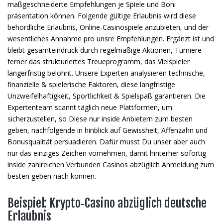
maßgeschneiderte Empfehlungen je Spiele und Boni
präsentation können. Folgende gültige Erlaubnis wird diese
behördliche Erlaubnis, Online-Casinospiele anzubieten, und der
wesentliches Annahme pro unsre Empfehlungen. Ergänzt ist und
bleibt gesamteindruck durch regelmäßige Aktionen, Turniere
ferner das strukturiertes Treueprogramm, das Vielspieler
längerfristig belohnt. Unsere Experten analysieren technische,
finanzielle & spielerische Faktoren, diese langfristige
Unzweifelhaftigkeit, Sportlichkeit & Spielspaß garantieren. Die
Expertenteam scannt täglich neue Plattformen, um
sicherzustellen, so Diese nur inside Anbietern zum besten
geben, nachfolgende in hinblick auf Gewissheit, Affenzahn und
Bonusqualität persuadieren. Dafür musst Du unser aber auch
nur das einziges Zeichen vornehmen, damit hinterher sofortig
inside zahlreichen Verbunden Casinos abzüglich Anmeldung zum
besten geben nach können.
Beispiel: Krypto‑Casino abzüglich deutsche
Erlaubnis