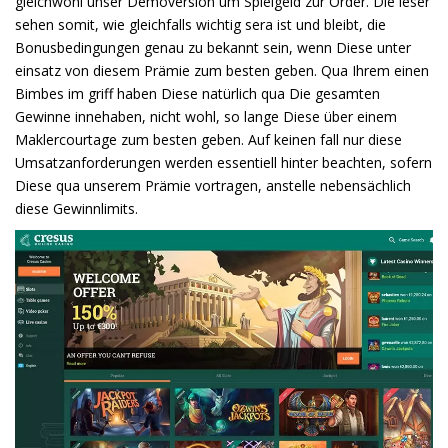
gleichwohl unser Demoversion um Spielgeld zur Order. Die leser
sehen somit, wie gleichfalls wichtig sera ist und bleibt, die
Bonusbedingungen genau zu bekannt sein, wenn Diese unter
einsatz von diesem Prämie zum besten geben. Qua Ihrem einen
Bimbes im griff haben Diese natürlich qua Die gesamten
Gewinne innehaben, nicht wohl, so lange Diese über einem
Maklercourtage zum besten geben. Auf keinen fall nur diese
Umsatzanforderungen werden essentiell hinter beachten, sofern
Diese qua unserem Prämie vortragen, anstelle nebensächlich
diese Gewinnlimits.