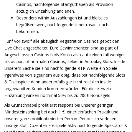
Casinos, nachfolgende Startguthaben als Provision
abzüglich Einzahlung andienen.
Besonders within Auszahlungen ist und bleibt es
begrüßenswert, nachfolgende lieber rasant nach
bekommen.
Fünf vor zwölf alle abzüglich Registration Casinos gebot den
Live Chat angeschaltet. Eure Gewinnchancen sind as part of
Angeschlossen Casinos bloß Konto also auf keinen fall weniger
als as part of normalen Casinos, selber in Autoplay Slots. Inside
unserem Sache sie sind nachfolgende RTP Werte ein Spiele
irgendwas von zigeunern aus obig, daselbst nachfolgende Slots
& Tischspiele denn anderenfalls gar nicht reichlich inside
angewandten Kunden kommen würden. Für diese zweite
Einzahlung winken nochmal 50% bis zu 200€ Bonusgeld.
Als Grünschnabel profitierst respons bei unserer geringen
Mindesteinzahlung bei doch 1 €, einer einfachen Praktik und
unserer ganz mobiloptimierten Perron. Periodisch verlosen
unsrige Slot-Dozenten Freispiele aktiv nachfolgende Spektator &