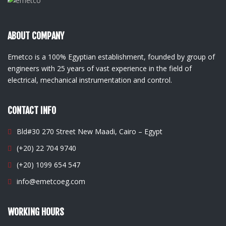
ABOUT COMPANY
Emetco is a 100% Egyptian establishment, founded by group of
engineers with 25 years of vast experience in the field of
electrical, mechanical instrumentation and control.
CONTACT INFO
Bld#30 270 Street New Maadi, Cairo – Egypt
(+20) 22 704 9740
(+20) 1099 654 547
info@emetcoeg.com
WORKING HOURS