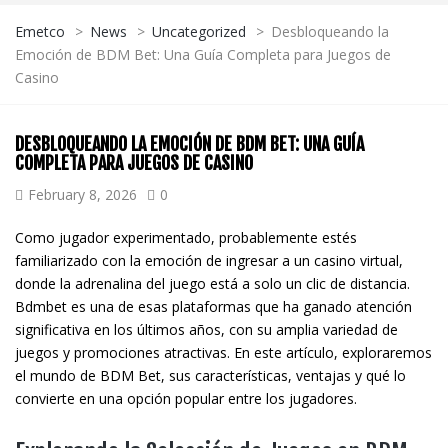
Emetco
>
News
>
Uncategorized
>
Desbloqueando la
Emoción de BDM Bet: Una Guía Completa para Juegos de
Casino
DESBLOQUEANDO LA EMOCIÓN DE BDM BET: UNA GUÍA
COMPLETA PARA JUEGOS DE CASINO
February 8, 2026
0
Como jugador experimentado, probablemente estés
familiarizado con la emoción de ingresar a un casino virtual,
donde la adrenalina del juego está a solo un clic de distancia.
Bdmbet es una de esas plataformas que ha ganado atención
significativa en los últimos años, con su amplia variedad de
juegos y promociones atractivas. En este artículo, exploraremos
el mundo de BDM Bet, sus características, ventajas y qué lo
convierte en una opción popular entre los jugadores.