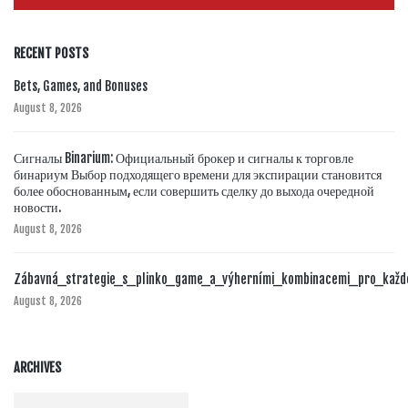
RECENT POSTS
Bets, Games, and Bonuses
August 8, 2026
Сигналы Binarium: Официальный брокер и сигналы к торговле
бинариум Выбор подходящего времени для экспирации становится
более обоснованным, если совершить сделку до выхода очередной
новости.
August 8, 2026
Zábavná_strategie_s_plinko_game_a_výherními_kombinacemi_pro_každ
August 8, 2026
ARCHIVES
Archives