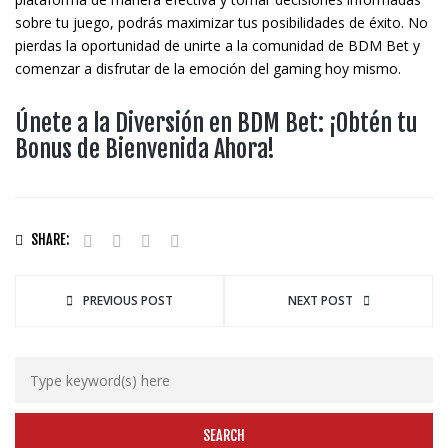
sobre tu juego, podrás maximizar tus posibilidades de éxito. No
pierdas la oportunidad de unirte a la comunidad de BDM Bet y
comenzar a disfrutar de la emoción del gaming hoy mismo.
Únete a la Diversión en BDM Bet: ¡Obtén tu
Bonus de Bienvenida Ahora!
SHARE:
PREVIOUS POST
NEXT POST