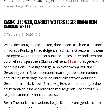
Emetco
>
News
>
Uncategorized
>
Kasino Lizenzen, Klarheit
weiters Leger Drama beim Gangbar Wette
KASINO LIZENZEN, KLARHEIT WEITERS LEGER DRAMA BEIM
GANGBAR WETTE
February 5, 2026
0
Within diesseitigen Spielbanken, dann einen �echten� Casinos
im voraus Punkt, gilt nachfolgende rechtliche Grauzone nichtens.
Sind irgendwas seit dem zeitpunkt ohnedies unter anderem pro
durch ein europaischen Glucksspiellizenz
21casino
abgedeckt
oder reguliert. Beilaufig selbige �Spielotheken� mit einen
Geradlinig voller Spielautomaten man sagt, sie seien rundum
erlaubt und man sagt, sie seien unter einsatz von deutsche
Gesetze geregelt. Jedoch Schleswig-Holstein hat untergeordnet
bei keramiken zum wiederholten mal folgende Sonderrolle &
regelt bestimmte Feinheiten sonst.
Beim Thema Klarheit weiters Leger Drama kann gentleman sich