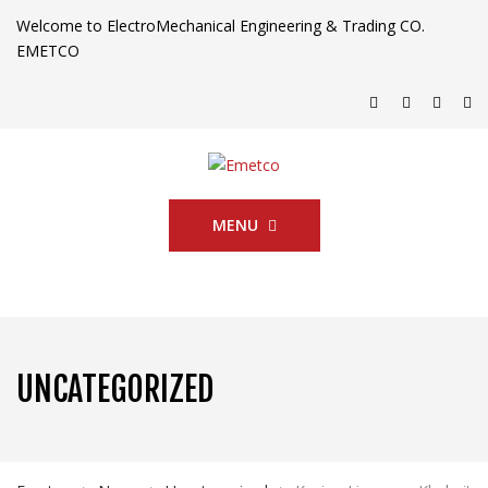
Welcome to ElectroMechanical Engineering & Trading CO.
EMETCO
MENU
UNCATEGORIZED