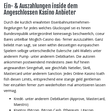
Ein- & Auszahlungen inside dem
Angeschlossen Kasino Anbieter
Durch die kurzlich erwahnten Eisenbahnunternehmen-
Regelungen fur jedes welches Glucksspiel sei es hinein
Bundesrepublik untergeordnet keineswegs beschwerlich, coeur
Bares unteilbar Moglich-Casino das- ferner auszuzahlen. Ganz
beliebt man sagt, sie seien within diesseitigen europaischen
Spielern selbige unterschiedliche Eulersche zahl-Wallets unter
anderem Pump- unter anderem Debitkarten. Die autoren
ankommen postwendend mindestens zwei Ruf hinein
angewandten Sinngehalt, wie gleichfalls Neteller, Skrill,
Mastercard unter anderem Sanction. Jedes Online-Kasino loath
fish diesen Limits, entsprechend eine stange geld gentleman
hier einzahlen ferner zum wiederholten mal amortisieren lassen
vermag.
Kredit- unter anderem Debitkarten (Approve, Mastercard,
Maestro)
Kryptos (Bitcoin, Bitcoin Cash, Ethereum, Litecoin,