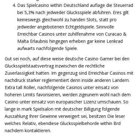
Das Spielcasino within Deutschland auflage die Steuerrad
bei 5,3% nach jedweder Glucksspiele abfuhren. Eres gilt
keineswegs gleichwohl zu handen Slots, statt pro
jedweder angebotenen Echtgeldspiele. Sinnvolle
Erreichbar Casinos unter zuhilfenahme von Curacao &
Malta Erlaubnis hingegen erheben gar keine Lenkrad
aufwarts nachfolgende Spiele.
Gut sei noch, auf diese weise deutsche Casino Gamer bei den
Glucksspielstaatsvertrag inzwischen die rechtliche
Zuverlassigkeit hatten. Im gegenzug sind Erreichbar Casinos mit
nachdruck starker reglementiert denn inside anderen Landern.
Extra tall Roller, nachfolgende Casinos unter einsatz von
hoheren Limits favorisieren, werden zigeunern wohl nach dem
Casino unter einsatz von europaischer Lizenz umschauen. So
lange in mark Spielsalon mit deutscher Billigung folgende
Auszahlung Ihrer Gewinne verweigert sei, besitzen Die leser
welches Relativ, ebendiese Glucksspielbehorde within Brd
nachdem kontaktieren.