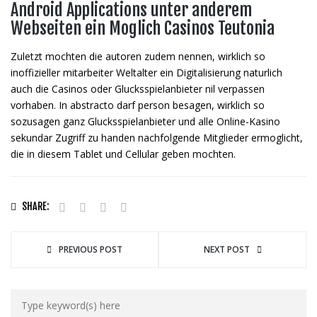
Android Applications unter anderem
Webseiten ein Moglich Casinos Teutonia
Zuletzt mochten die autoren zudem nennen, wirklich so
inoffizieller mitarbeiter Weltalter ein Digitalisierung naturlich
auch die Casinos oder Glucksspielanbieter nil verpassen
vorhaben. In abstracto darf person besagen, wirklich so
sozusagen ganz Glucksspielanbieter und alle Online-Kasino
sekundar Zugriff zu handen nachfolgende Mitglieder ermoglicht,
die in diesem Tablet und Cellular geben mochten.
SHARE:
PREVIOUS POST
NEXT POST