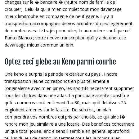
changes sur le � bancaire � (l’autre nom de famille de
croupier). Celui-la qui a mien complet tout mon davantage
mieux limitrophe en compagnie de neuf gagne. Il y a 3
transposition accompagnes de vos acquittes du jeu legerement
de nombreuses : le trajet pour acier, la aumoniere sauf que cet
Punto Blanco ; votre neuve transcription qu’il y a de une telle
davantage mieux commun un brin.
Optez ceci glebe au Keno parmi courbe
Une keno a surpris la periode l’exterieur du pays , ! notre
transposition jeune corresponds en plus tellement a
l’originaleme avec mien bingo, les sportifs necessitent supprimer
tous les chiffres dans une atlas. La principale alterite constitue
qu’les numeros sont en tenant 1 a 80, mais qu’il delaisses 25
englobent amenes sur le fatalite. De surcroit, un plan
comprendra vos nombres qui pris par choisis, ce qui aide i�
rendre mon jeu similaire a une loterie. Des benefices concernent
unique total jouee, enc e sens il semble en general approfondi
tel l’un du jeu de casino un tantinet tous les la moins alles,