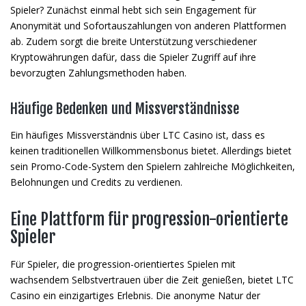
Spieler? Zunächst einmal hebt sich sein Engagement für
Anonymität und Sofortauszahlungen von anderen Plattformen
ab. Zudem sorgt die breite Unterstützung verschiedener
Kryptowährungen dafür, dass die Spieler Zugriff auf ihre
bevorzugten Zahlungsmethoden haben.
Häufige Bedenken und Missverständnisse
Ein häufiges Missverständnis über LTC Casino ist, dass es
keinen traditionellen Willkommensbonus bietet. Allerdings bietet
sein Promo-Code-System den Spielern zahlreiche Möglichkeiten,
Belohnungen und Credits zu verdienen.
Eine Plattform für progression-orientierte
Spieler
Für Spieler, die progression-orientiertes Spielen mit
wachsendem Selbstvertrauen über die Zeit genießen, bietet LTC
Casino ein einzigartiges Erlebnis. Die anonyme Natur der