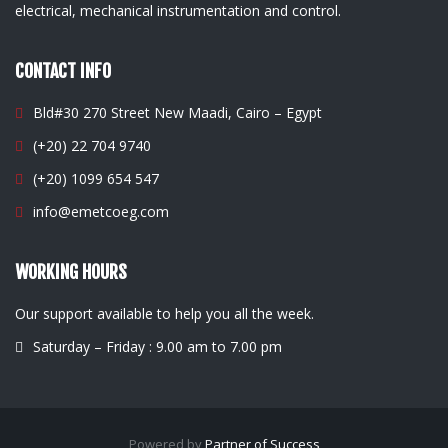
electrical, mechanical instrumentation and control.
CONTACT INFO
Bld#30 270 Street New Maadi, Cairo – Egypt
(+20) 22 704 9740
(+20) 1099 654 547
info@emetcoeg.com
WORKING HOURS
Our support available to help you all the week.
Saturday – Friday : 9.00 am to 7.00 pm
Powered by
Partner of Success