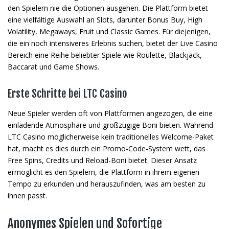
den Spielern nie die Optionen ausgehen. Die Plattform bietet
eine vielfältige Auswahl an Slots, darunter Bonus Buy, High
Volatility, Megaways, Fruit und Classic Games. Für diejenigen,
die ein noch intensiveres Erlebnis suchen, bietet der Live Casino
Bereich eine Reihe beliebter Spiele wie Roulette, Blackjack,
Baccarat und Game Shows.
Erste Schritte bei LTC Casino
Neue Spieler werden oft von Plattformen angezogen, die eine
einladende Atmosphäre und großzügige Boni bieten. Während
LTC Casino möglicherweise kein traditionelles Welcome-Paket
hat, macht es dies durch ein Promo-Code-System wett, das
Free Spins, Credits und Reload-Boni bietet. Dieser Ansatz
ermöglicht es den Spielern, die Plattform in ihrem eigenen
Tempo zu erkunden und herauszufinden, was am besten zu
ihnen passt.
Anonymes Spielen und Sofortige