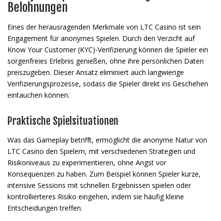
Belohnungen
Eines der herausragenden Merkmale von LTC Casino ist sein
Engagement für anonymes Spielen. Durch den Verzicht auf
Know Your Customer (KYC)-Verifizierung können die Spieler ein
sorgenfreies Erlebnis genießen, ohne ihre persönlichen Daten
preiszugeben. Dieser Ansatz eliminiert auch langwierige
Verifizierungsprozesse, sodass die Spieler direkt ins Geschehen
eintauchen können.
Praktische Spielsituationen
Was das Gameplay betrifft, ermöglicht die anonyme Natur von
LTC Casino den Spielern, mit verschiedenen Strategien und
Risikoniveaus zu experimentieren, ohne Angst vor
Konsequenzen zu haben. Zum Beispiel können Spieler kurze,
intensive Sessions mit schnellen Ergebnissen spielen oder
kontrollierteres Risiko eingehen, indem sie häufig kleine
Entscheidungen treffen.