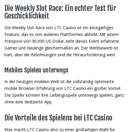
Die Weekly Slot Race: Ein echter Test für
Geschicklichkeit
Die Weekly Slot Race von LTC Casino ist ein einzigartiges
Feature, das es von anderen Plattformen abhebt. Mit einem
Preispool von 30.000 US-Dollar zieht dieses Event erfahrene
Gamer und Neulinge gleichermaßen an. Der Wettbewerb ist
hart, aber die Belohnungen sind die Herausforderung wert.
Mobiles Spielen unterwegs
In der heutigen mobilen Welt ist die vollständig optimierte
mobile Browser-Erfahrung von LTC Casino ein großer Vorteil.
Die Spieler können ihre Lieblingsspiele unterwegs spielen, ganz
ohne eine dedizierte App.
Die Vorteile des Spielens bei LTC Casino
Was macht LTC Casino also zu einer großartigen Wahl für