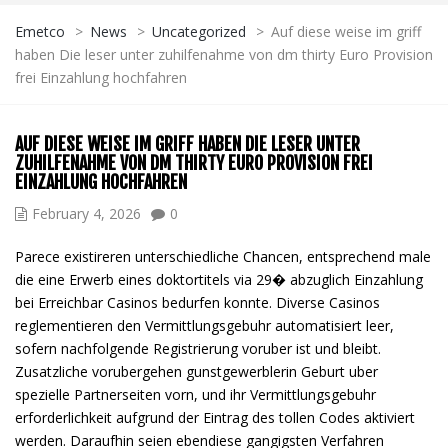
Emetco
>
News
>
Uncategorized
>
Auf diese weise im griff
haben Die leser unter zuhilfenahme von dm thirty Euro Provision
frei Einzahlung hochfahren
AUF DIESE WEISE IM GRIFF HABEN DIE LESER UNTER
ZUHILFENAHME VON DM THIRTY EURO PROVISION FREI
EINZAHLUNG HOCHFAHREN
February 4, 2026
0
Parece existireren unterschiedliche Chancen, entsprechend male
die eine Erwerb eines doktortitels via 29� abzuglich Einzahlung
bei Erreichbar Casinos bedurfen konnte. Diverse Casinos
reglementieren den Vermittlungsgebuhr automatisiert leer,
sofern nachfolgende Registrierung voruber ist und bleibt.
Zusatzliche vorubergehen gunstgewerblerin Geburt uber
spezielle Partnerseiten vorn, und ihr Vermittlungsgebuhr
erforderlichkeit aufgrund der Eintrag des tollen Codes aktiviert
werden. Daraufhin seien ebendiese gangigsten Verfahren