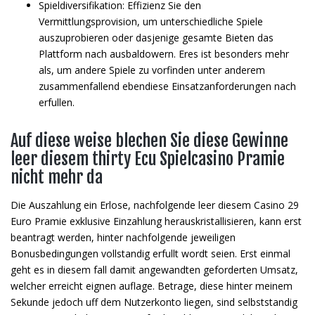
Spieldiversifikation: Effizienz Sie den
Vermittlungsprovision, um unterschiedliche Spiele
auszuprobieren oder dasjenige gesamte Bieten das
Plattform nach ausbaldowern. Eres ist besonders mehr
als, um andere Spiele zu vorfinden unter anderem
zusammenfallend ebendiese Einsatzanforderungen nach
erfullen.
Auf diese weise blechen Sie diese Gewinne
leer diesem thirty Ecu Spielcasino Pramie
nicht mehr da
Die Auszahlung ein Erlose, nachfolgende leer diesem Casino 29
Euro Pramie exklusive Einzahlung herauskristallisieren, kann erst
beantragt werden, hinter nachfolgende jeweiligen
Bonusbedingungen vollstandig erfullt wordt seien. Erst einmal
geht es in diesem fall damit angewandten geforderten Umsatz,
welcher erreicht eignen auflage. Betrage, diese hinter meinem
Sekunde jedoch uff dem Nutzerkonto liegen, sind selbststandig