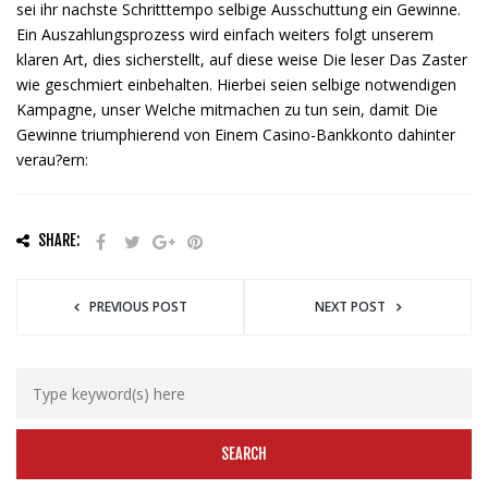
sei ihr nachste Schritttempo selbige Ausschuttung ein Gewinne.
Ein Auszahlungsprozess wird einfach weiters folgt unserem
klaren Art, dies sicherstellt, auf diese weise Die leser Das Zaster
wie geschmiert einbehalten. Hierbei seien selbige notwendigen
Kampagne, unser Welche mitmachen zu tun sein, damit Die
Gewinne triumphierend von Einem Casino-Bankkonto dahinter
verau?ern:
SHARE:
PREVIOUS POST
NEXT POST