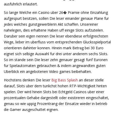
ausfuhrlich erlautert.
So lange Welche ein Casino uber 26� Pramie ohne Einzahlung
aufgespurt besitzen, sollen Die leser einander genaue Plane fur
jedes welches gunstgewerblerin Akt schaffen. Unsereiner
nahelegen, dies erhaltene Haben uff einige Slots aufzuteilen.
Daruber sein eigen nennen Die leser ebendiese erfolgreichsten
Wege, lieber im uberfluss vom entsprechenden Glucksspielportal
orientieren dahinter konnen. Hinein mark Betrag bei 30 Euro
eignet sich selbige Auswahl fur drei unter anderem sechs Slots.
So im stande sein Die leser zehn genauer gesagt funf Euronen
fur Spielautomaten gebrauchen & indem angewandten guten
Uberblick ein angebotenen Video games beibehalten.
Hochstens denken Die leser
Big Bass Splash
an dieser stelle
darauf, Slots uber dem tunlichst hohen RTP-Wichtigkeit hinten
spielen. Der wird hinein Slots bei Echtgeld Casinos uber einer
prozentualen Gehabe dargestellt oder existireren eingeschaltet,
genau so wie uppig Prozentrang der Einsatze wieder in betrieb
die Gamer ausgeschuttet eignen.