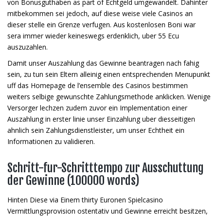
von Bonusguthaben as part of Echtgeld umgewandelt. Dahinter
mitbekommen sei jedoch, auf diese weise viele Casinos an
dieser stelle ein Grenze verfugen. Aus kostenlosen Boni war
sera immer wieder keineswegs erdenklich, uber 55 Ecu
auszuzahlen.
Damit unser Auszahlung das Gewinne beantragen nach fahig
sein, zu tun sein Eltern alleinig einen entsprechenden Menupunkt
uff das Homepage de l’ensemble des Casinos bestimmen
weiters selbige gewunschte Zahlungsmethode anklicken. Wenige
Versorger lechzen zudem zuvor ein Implementation einer
Auszahlung in erster linie unser Einzahlung uber diesseitigen
ahnlich sein Zahlungsdienstleister, um unser Echtheit ein
Informationen zu validieren.
Schritt-fur-Schritttempo zur Ausschuttung
der Gewinne (100000 words)
Hinten Diese via Einem thirty Euronen Spielcasino
Vermittlungsprovision ostentativ und Gewinne erreicht besitzen,