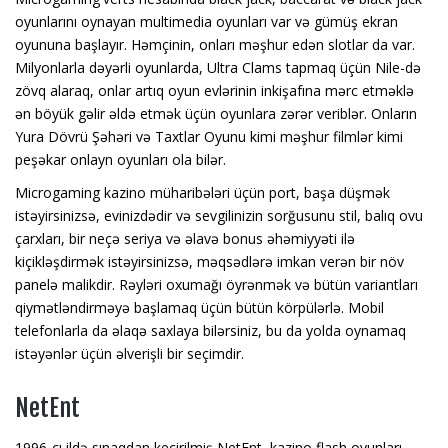
oyunlarını oynayan multimedia oyunları var və gümüş ekran
oyununa başlayır. Həmçinin, onları məşhur edən slotlar da var.
Milyonlarla dəyərli oyunlarda, Ultra Clams tapmaq üçün Nile-də
zövq alaraq, onlar artıq oyun evlərinin inkişafına mərc etməklə
ən böyük gəlir əldə etmək üçün oyunlara zərər veriblər. Onların
Yura Dövrü Şəhəri və Taxtlar Oyunu kimi məşhur filmlər kimi
peşəkar onlayn oyunları ola bilər.
Microgaming kazino müharibələri üçün port, başa düşmək
istəyirsinizsə, evinizdədir və sevgilinizin sorğusunu stil, balıq ovu
çarxları, bir neçə seriya və əlavə bonus əhəmiyyəti ilə
kiçikləşdirmək istəyirsinizsə, məqsədlərə imkan verən bir növ
panelə malikdir. Rəyləri oxumağı öyrənmək və bütün variantları
qiymətləndirməyə başlamaq üçün bütün körpülərlə. Mobil
telefonlarla da əlaqə saxlaya bilərsiniz, bu da yolda oynamaq
istəyənlər üçün əlverişli bir seçimdir.
NetEnt
1996-cı ildə sınaqdan keçirilmiş NetEnt, kazino flash oyunları