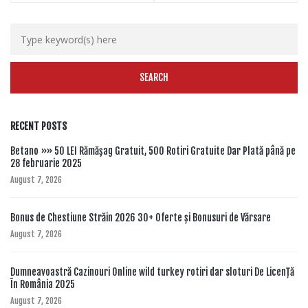
RECENT POSTS
Betano »» 50 LEI Rămăşag Gratuit, 500 Rotiri Gratuite Dar Plată până pe
28 februarie 2025
August 7, 2026
Bonus de Chestiune Străin 2026 30+ Oferte și Bonusuri de Vărsare
August 7, 2026
Dumneavoastră Cazinouri Online wild turkey rotiri dar sloturi De Licență
În România 2025
August 7, 2026