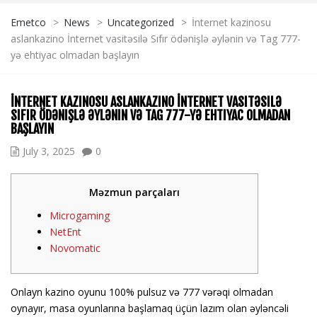
Emetco
>
News
>
Uncategorized
>
İnternet kazinosu
aslankazino İnternet vasitəsilə Sıfır ödənişlə əylənin və Tag 777-
yə ehtiyac olmadan başlayın
İNTERNET KAZINOSU ASLANKAZINO İNTERNET VASITƏSILƏ
SIFIR ÖDƏNIŞLƏ ƏYLƏNIN VƏ TAG 777-YƏ EHTIYAC OLMADAN
BAŞLAYIN
July 3, 2025
0
Məzmun parçaları
Microgaming
NetEnt
Novomatic
Onlayn kazino oyunu 100% pulsuz və 777 vərəqi olmadan
oynayır, masa oyunlarına başlamaq üçün lazım olan əyləncəli