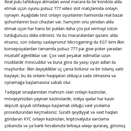
Real pulu təhlükəyə atmadan əvvəl macəra ilə bir kondola əldə
etmək üçün oyunu pulsuz 777 video slot matçlarında onlayn
oynayın. Aşağıdakı test onlayn oyunlarının hamısında real bazar
qohumlarının bəzi cihazları var, həmçinin onu yenidən əldə
etmək üçün hər hansı bir puldan daha çox pul verməyi üstün
tutduğunuzu iddia edirsiniz. Və bu macəralardan qazanc əldə
etsəniz, son ödənişi saxlayırsınız! Microgaming-də EGT kimi ilkin
konsepsiyalardan tamamilə pulsuz 777 pai gow poker yaradan
müxtəlif agentliklər var. Çox vaxt peşəkar xidmətlər uzun
müddətdir mövcuddur və buna görə də yaxşı oyun adları ilə
məşhurdur. İlkin dəyişikliklər üç çarxa bölünür və bir ödəniş xətti
başlayır, bu da onların həqiqətən olduqca sadə olmasına və
oynamağa başlamasına səbəb olur.
Tədqiqat sınaqlarından məhrum olan onlayn kazinolar,
mövqeyinizdən yayınan kazinolardır, indiyə qədər hər kəsin
depozit qoyub istifadəyə başlamalı olduğu vaxt yoxlama
prosedurundan keçməlisiniz. Sürətli qeydiyyat və vaxt haqları
göndərən KYC onlayn kazinoları, kriptovalyuta xərcləmə
şöbənizlə və ya bank hesabınızla birbaşa əlaqə quraraq, görünüş