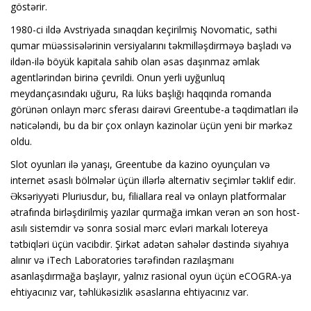
göstərir.
1980-ci ildə Avstriyada sınaqdan keçirilmiş Novomatic, səthi
qumar müəssisələrinin versiyalarını təkmilləşdirməyə başladı və
ildən-ilə böyük kapitala sahib olan əsas daşınmaz əmlak
agentlərindən birinə çevrildi. Onun yerli uyğunluq
meydançasındakı uğuru, Ra lüks başlığı haqqında romanda
görünən onlayn mərc sferası dairəvi Greentube-a təqdimatları ilə
nəticələndi, bu da bir çox onlayn kazinolar üçün yeni bir mərkəz
oldu.
Slot oyunları ilə yanaşı, Greentube da kazino oyunçuları və
internet əsaslı bölmələr üçün illərlə alternativ seçimlər təklif edir.
Əksəriyyəti Pluriusdur, bu, filiallara real və onlayn platformalar
ətrafında birləşdirilmiş yazılar qurmağa imkan verən ən son host-
asılı sistemdir və sonra sosial mərc evləri markalı lotereya
tətbiqləri üçün vacibdir. Şirkət adətən sahələr dəstində siyahıya
alınır və iTech Laboratories tərəfindən razılaşmanı
asanlaşdırmağa başlayır, yalnız rasional oyun üçün eCOGRA-ya
ehtiyacınız var, təhlükəsizlik əsaslarına ehtiyacınız var.