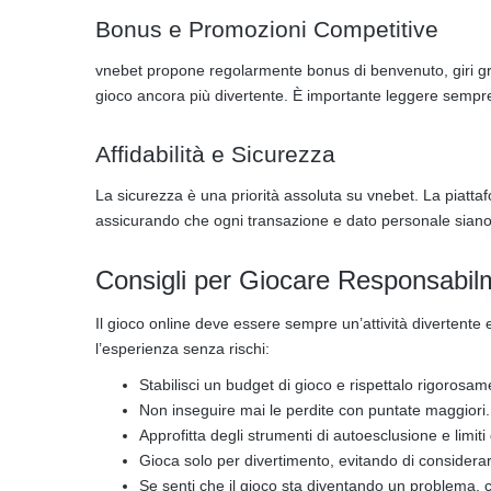
Bonus e Promozioni Competitive
vnebet propone regolarmente bonus di benvenuto, giri grat
gioco ancora più divertente. È importante leggere sempre i
Affidabilità e Sicurezza
La sicurezza è una priorità assoluta su vnebet. La piattafo
assicurando che ogni transazione e dato personale siano p
Consigli per Giocare Responsabil
Il gioco online deve essere sempre un’attività divertente
l’esperienza senza rischi:
Stabilisci un budget di gioco e rispettalo rigorosam
Non inseguire mai le perdite con puntate maggiori.
Approfitta degli strumenti di autoesclusione e limiti 
Gioca solo per divertimento, evitando di considerar
Se senti che il gioco sta diventando un problema, 