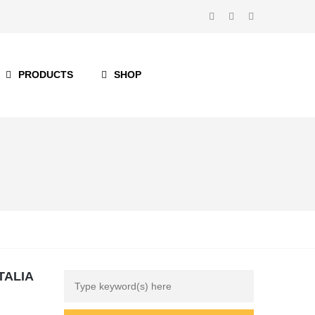
PRODUCTS
SHOP
TALIA