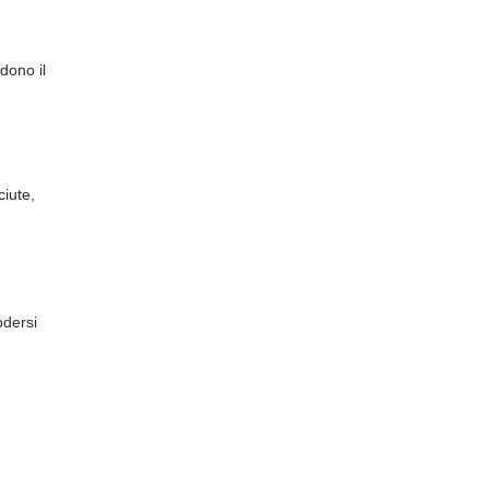
dono il
ciute,
odersi