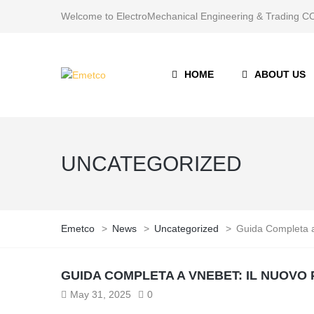
Welcome to ElectroMechanical Engineering & Trading
HOME
ABOUT US
UNCATEGORIZED
Emetco
>
News
>
Uncategorized
>
Guida Completa a 
GUIDA COMPLETA A VNEBET: IL NUOVO P
May 31, 2025
0