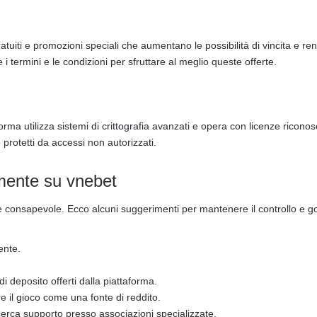
uiti e promozioni speciali che aumentano le possibilità di vincita e ren
 termini e le condizioni per sfruttare al meglio queste offerte.
rma utilizza sistemi di crittografia avanzati e opera con licenze riconos
rotetti da accessi non autorizzati.
mente su vnebet
 e consapevole. Ecco alcuni suggerimenti per mantenere il controllo e g
ente.
di deposito offerti dalla piattaforma.
e il gioco come una fonte di reddito.
cerca supporto presso associazioni specializzate.