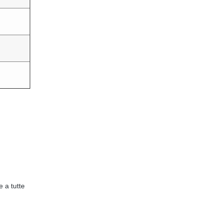
 a tutte