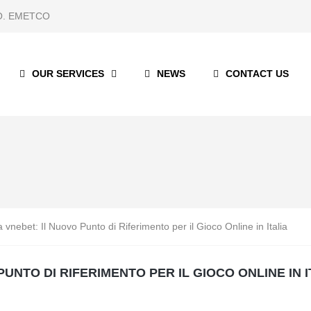
 CO. EMETCO
OUR SERVICES
NEWS
CONTACT US
vnebet: Il Nuovo Punto di Riferimento per il Gioco Online in Italia
UNTO DI RIFERIMENTO PER IL GIOCO ONLINE IN I