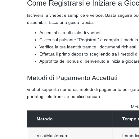
Come Registrarsi e Iniziare a Gio
Iscriversi a vnebet è semplice e veloce. Basta seguire poc
disponibili. Ecco una guida rapida:
Accedi al sito ufficiale di vnebet.
Clicca sul pulsante “Registrati” e compila il modulo 
Verifica la tua identità tramite i documenti richiesti.
Effettua il primo deposito scegliendo tra i metodi d
Approfitta dei bonus di benvenuto e inizia a giocar
Metodi di Pagamento Accettati
vnebet supporta numerosi metodi di pagamento per garanti
portafogli elettronici e bonifici bancari.
Met
Metodo
Tempo d
Visa/Mastercard
Immedia