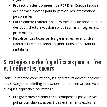
Protection des données :
Le RGPD en Europe impose
des normes élevées pour la gestion des informations
personnelles.
Lutte contre l’addiction :
Des mesures de prévention et
des outils d’auto-exclusion sont désormais intégrés aux
plateformes.
Fiscalité :
Les taxes sur les gains et les revenus des
opérateurs varient selon les juridictions, impactant la
rentabilité.
Stratégies marketing efficaces pour attirer
et fidéliser les joueurs
Dans un marché concurrentiel, les opérateurs doivent déployer
des stratégies marketing innovantes pour se démarquer. Voici
quelques approches courantes :
Programmes de fidélité :
Récompenses progressives,
points cumulables, accès à des événements exclusifs.