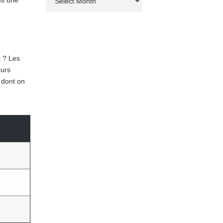
us une
t ? Les
eurs
 dont on