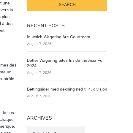
et une
 vers la
s plus
l à des
RECENT POSTS
ent
In which Wagering Are Courtroom
August 7, 2026
Better Wagering Sites Inside the Asia For
thmes des
2024
omme un
August 7, 2026
 contrôle
Bettingsider med dekning ned til 4. divisjon
August 7, 2026
t de ces
ARCHIVES
 chaque
mérique,
Archives