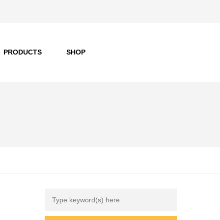
PRODUCTS
SHOP