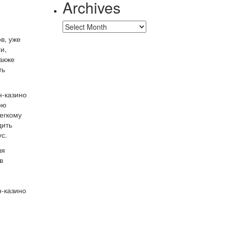
Archives
Archives
в, уже
и,
также
ть
н-казино
ою
легкому
дить
с.
ля
в
н-казино