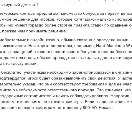
ь крупный джекпот!
екерские конторы предлагают множество бонусов за первый депоз
зумное решение для игроков, которые хотят максимально использов
бычно имеют гораздо более строгие правила ставок по сравнению
, прежде чем принимать решение.
риобретаемых в онлайн-казино, обычно связана с определенными
е исключения. Некоторые операторы, например, Hard Aluminum Wa
атных вращений в качестве части своего бонусного фонда без вне
родолжительность, обычно проводятся в выходные дни, и активиру
таются доступными.
 бесплатно, участникам необходимо зарегистрироваться в онлайн-
подтвердится, игрок будет обязан выполнить свои действия. Участ
арительно указав, что они соответствуют требованиям для ее учас
омните о необходимости ответственного подхода. Это означает, что
 подарочных сертификатов и начать соблюдать правила. Напротив,
 помогут им повлиять на их азартные игры. Если вы рассматривает
тирования по азартным играм по телефону 800-MY-Recast.