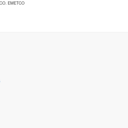
ng CO. EMETCO
S