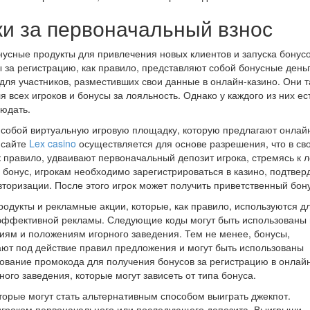
и за первоначальный взнос
усные продукты для привлечения новых клиентов и запуска бонусо
за регистрацию, как правило, представляют собой бонусные деньг
для участников, разместивших свои данные в онлайн-казино. Они 
я всех игроков и бонусы за лояльность. Однако у каждого из них ес
людать.
собой виртуальную игровую площадку, которую предлагают онлай
-сайте
Lex casino
осуществляется для основе разрешения, что в св
к правило, удваивают первоначальный депозит игрока, стремясь к 
бонус, игрокам необходимо зарегистрироваться в казино, подтвер
торизации. После этого игрок может получить приветственный бону
одукты и рекламные акции, которые, как правило, используются д
ю эффективной рекламы. Следующие коды могут быть использованы 
виям и положениям игорного заведения. Тем не менее, бонусы,
ют под действие правил предложения и могут быть использованы
зование промокода для получения бонусов за регистрацию в онлай
ого заведения, которые могут зависеть от типа бонуса.
орые могут стать альтернативным способом выиграть джекпот.
игроком первоначального или последующего депозита. Выигрыши,