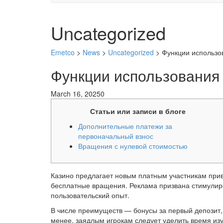
Uncategorized
Emetco
>
News
>
Uncategorized
>
Функции использов
Функции использования 
March 16, 2025
0
Статьи или записи в блоге
Дополнительные платежи за
первоначальный взнос
Вращения с нулевой стоимостью
Казино предлагает новым платным участникам при
бесплатные вращения. Реклама призвана стимулир
пользовательский опыт.
В числе преимуществ — бонусы за первый депозит, 
менее, заядлым игрокам следует уделить время изу