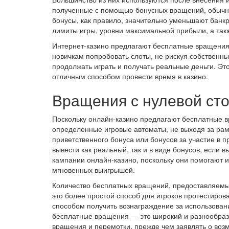
полученные с помощью бонусных вращений, обычно 
бонусы, как правило, значительно уменьшают банкр
лимиты игры, уровни максимальной прибыли, а так
Интернет-казино предлагают бесплатные вращения 
новичкам попробовать слоты, не рискуя собственны
продолжать играть и получать реальные деньги. Эт
отличным способом провести время в казино.
Вращения с нулевой ст
Поскольку онлайн-казино предлагают бесплатные в
определенные игровые автоматы, не выходя за рам
приветственного бонуса или бонусов за участие в 
вывести как реальный, так и в виде бонусов, есл
кампании онлайн-казино, поскольку они помогают 
мгновенных выигрышей.
Количество бесплатных вращений, предоставляемых 
это более простой способ для игроков протестиров
способом получить вознаграждение за использован
бесплатные вращения — это широкий и разнообразн
вращения и перемотки, прежде чем заявлять о воз