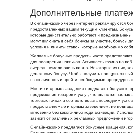
Дополнительные платеж
В онлайн-казино через интернет рекламируются бон
предоставленных вашим текущим клиентам. Бонусы 
которые действительно работают и предназначены 
могут включать в себя бонусы за участие, бонусы дл
условия и лимиты ставок, которые необходимо соб
Желаемые бонусные продукты часто представляют 
для поощрения новичков. Активность казино на веб
очередь немало очень важно. Некоторые из них, ка
денежному бонусу. Чтобы получить поощрительный 
свою личность и пройти необходимые процедуры ав
Многие игорные заведения предлагают бонусные пр
продвижения товаров и услуг, что является часть
торговых точках и соответствовать последним усло
предоставляемые игорным заведением, не подпада
мгновенно без какого-либо кода активации. Исполь
зависит от различных рекламных предложений игорн
Онлайн-казино предлагают бонусные вращения, кот
Большинство из них используются после внесения 